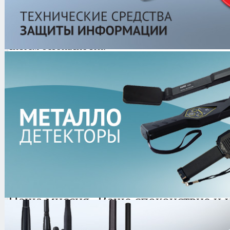
Мы за Вас отслеживаем все мировые тенденции
самые современные технологии и решения в об
систем безопасности.
Мы разработали для Вас максимал
недорогие решения! Компания рабо
производителями. Всё поставляемо
сертифицировано.
Главная задача компании - разрабо
законченное профессиональное ре
максимальный уровень безопасност
Наша миссия- Ваше спокойствие и у
сохранности жизни и имущества.