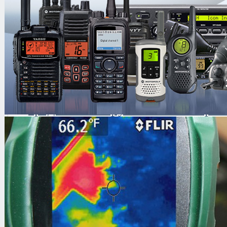
Основной сферой деятельности ком
поставка:
Антитеррористического оборудов
рентгено-телевизионное и досмо
металлодетекторы и металлоиск
средства обнаружения и нейтрал
наркотических и химических вещ
радиоактивных материалов ;
техника поиска и выявления кан
информации
криминалистическая техника
средства документирования и ш
средства экстренного уничтоже