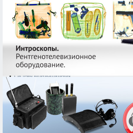
защиты информации
Тепловизоры
Криминалистическая
техника
Поисково-досмотровое
оборудование
Средства
документирования и
шумоочистки
Металлодетекторы
Полиграфы
Противокражные системы
Рации и Аксессуары
Переговорные устройства
Системы видеонаблюдения
Трансляционное
оборудование
Контроль доступа
О компании
О компании