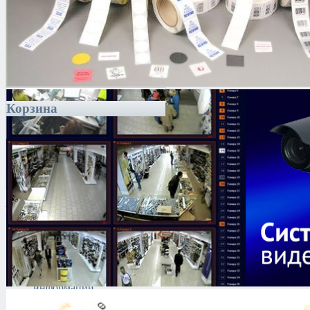
Корзина
Каталог
Антитеррористическое
оборудование
Поиск и выявление
каналов утечки
информации
Технические средства