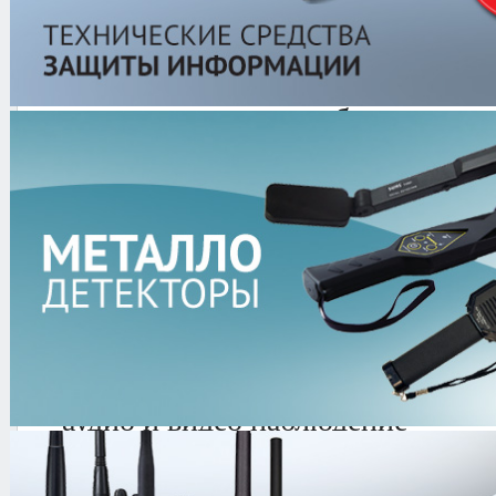
Группа Компаний "СпеТех" предлага
рынке систем безопасности –
кратк
долгосрочная аренда оборудовани
Оборудование предлагаемое в аренд
рентгенотелевизионное оборудо
арочные металлодетекторы
ручные металлодетекторы
досмотровые зеркала
профессиональные радиостанци
аудио и видео наблюдение
контроль доступа