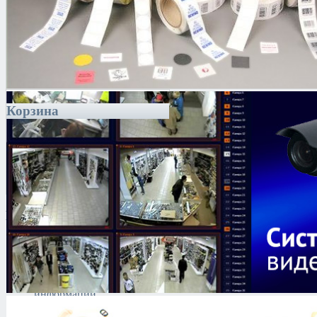
Корзина
Каталог
Антитеррористическое
оборудование
Поиск и выявление
каналов утечки
информации
Технические средства