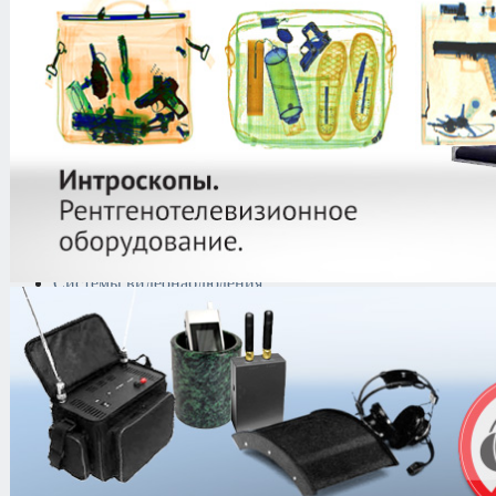
защиты информации
Тепловизоры
Криминалистическая
техника
Поисково-досмотровое
оборудование
Средства
документирования и
шумоочистки
Металлодетекторы
Полиграфы
Противокражные системы
Рации и Аксессуары
Переговорные устройства
Системы видеонаблюдения
Трансляционное
оборудование
Контроль доступа
Услуги
Аренда оборудования