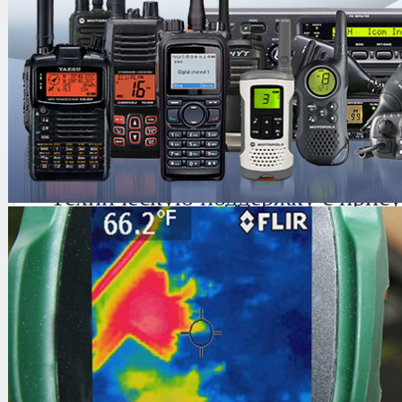
Наша компания предлагает комплек
аренды любой сложности, что включ
Подбор оборудования
Договор аренды и обслуживания
Монтаж / демонтаж
Пуско-наладочные работы
Техническую поддержку с прису
объекте
Условия аренды:
Частные организации - залог за пре
оборудование.
Государственные организации – зал
гарантийное письмо .