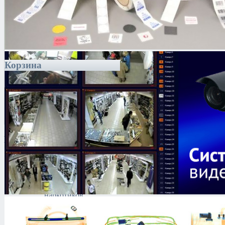
Корзина
Каталог
Антитеррористическое
оборудование
Экспресс-тесты для
обнаружения
наркотиков
Блокираторы Дронов
и БЛА
Обнаружение