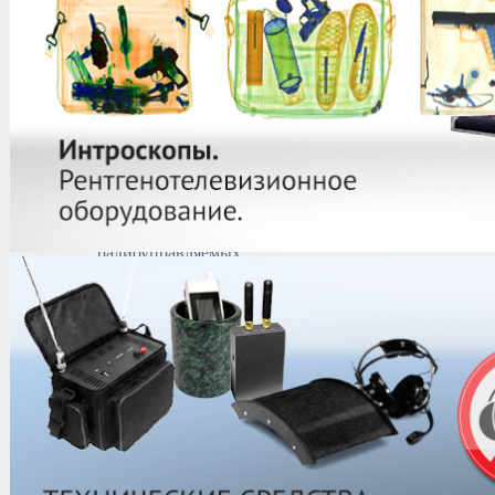
взрывных и
наркотических
веществ
Локализация
взрывчатых веществ
Интроскопы /
Рентгено
телевизионное
оборудование
Стационарное
Переносное
Блокираторы
радиоуправляемых
взрывных устройств
Средства
безопасности
индивидуального
применения
Средства
обнаружения
радиоактивных
материалов и
химических веществ
Поиск и выявление
каналов утечки