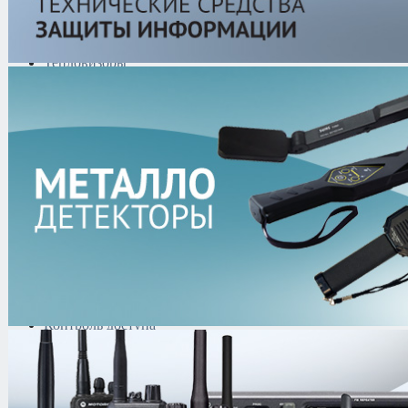
информации
Технические средства
защиты информации
Тепловизоры
Криминалистическая
техника
Поисково-досмотровое
оборудование
Средства
документирования и
шумоочистки
Металлодетекторы
Полиграфы
Противокражные системы
Рации и Аксессуары
Переговорные устройства
Системы видеонаблюдения
Трансляционное
оборудование
Контроль доступа
Каталог
/
Антитеррористическое оборудование
/
Интроскопы /