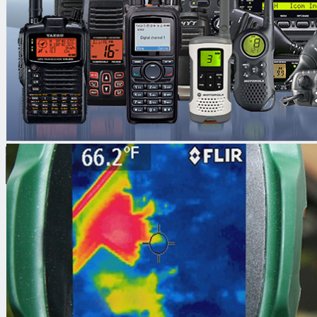
Интроскопы / Рентгено телев
оборудование
Стационарное
Переносное
8 (499) 653-76-77 |
8 (925) 517-89-04 |
opt@gkshield-security.ru