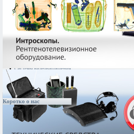
Криминалистическая
техника
Поисково-досмотровое
оборудование
Средства
документирования и
шумоочистки
Металлодетекторы
Полиграфы
Противокражные системы
Рации и Аксессуары
Переговорные устройства
Системы видеонаблюдения
Трансляционное
оборудование
Контроль доступа
Коротко
о нас
Группа компаний Спецтех основана в 2005 году,
компания включает в себя ряд производственных и
коммерческих фирм, которые представлены на
территории России и бывшего СНГ как интегратор
комплексных решений в сфере обеспечения
информационной, коммерческой и личной
безопасности.