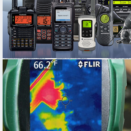
Вас
может заинтересовать
Motorola PMLN4294
Inter-M WS-210
MDL-NET-
СФИНКС ВМ-612 ПРО
MINELAB X-TERRA 70
Motorola 