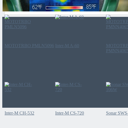
Vertex LF-6
MOTOTRBO RLN5886
ПЕЛЕНА-
Новинки
MOTOTRBO PMLN5096
Inter-M A-60
MOTOTR
PMNN406
Inter-M CH-532
Inter-M CS-720
Sonar SWS