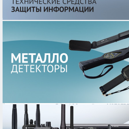
Мы разработали для Вас максимально эффективные
и недорогие решения! Компания работает напрямую с
производителями. Всё поставляемое оборудование
сертифицировано.
Хиты
продаж
AKA Кондор-3 с
AKA Сигнум SFT 7270
AL-1100
катушкой DD
ExPen 1,2,3 в синей
MOTOTRB
коробке
450-527Мг