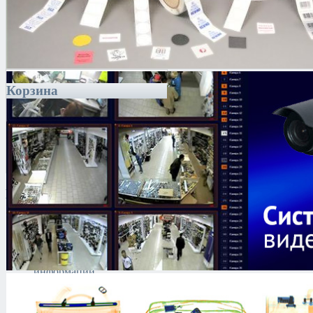
Корзина
Каталог
Антитеррористическое
оборудование
Поиск и выявление
каналов утечки
информации
Технические средства
защиты информации
Тепловизоры