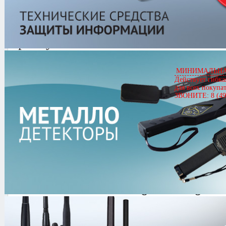
NeoVizus NVD-216a
Артикул
01401
NeoVizus NVD-216a
Цена
18,990.00 руб.
МИНИМАЛЬНАЯ
Действует гибка
Кол-во
для всех покупа
ЗВОНИТЕ: 8 (49
0.0/
5
оценка (0 голосов)
NeoVizus NVD-216a
-
Видеорегис
усовершенствованной версией мо
сравнению с прототипом, данная 