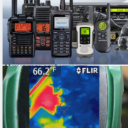
увеличенное число аудиоканалов 
NeoVizus NVD-216a предназначен
систем видеонаблюдения на небо
объектах. Предусмотрена возмож
внешних жёстких дисков для уве
объёма хранимой информации (с 1-
Основные особенности
HDMI
16 видеовходов
25 к/с на канал при разрешении
12 к/с на канал при разрешении
6 к/с на канал при разрешении 
E-SATA