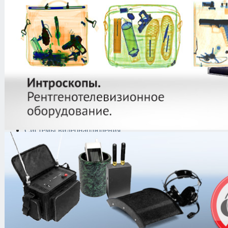
защиты информации
Тепловизоры
Криминалистическая
техника
Поисково-досмотровое
оборудование
Средства
документирования и
шумоочистки
Металлодетекторы
Полиграфы
Противокражные системы
Рации и Аксессуары
Переговорные устройства
Системы видеонаблюдения
Трансляционное
оборудование
Контроль доступа
Каталог
/
Системы видеонаблюдени
/
Neovizus
/
NeoVizus NVD-216a