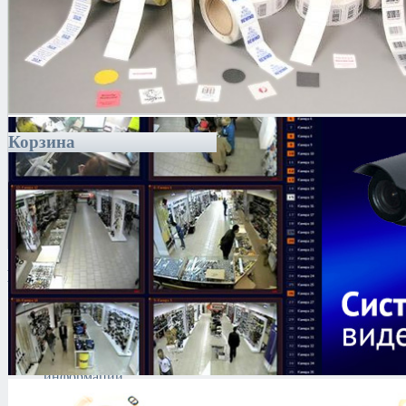
Корзина
Каталог
Антитеррористическое
оборудование
Поиск и выявление
каналов утечки
информации
Технические средства