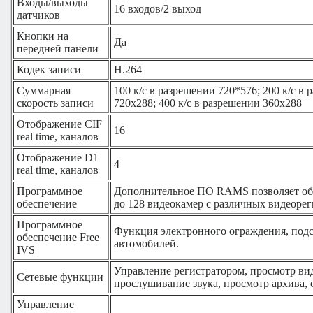
Входы/выходы
16 входов/2 выход
датчиков
Кнопки на
Да
передней панели
Кодек записи
H.264
Суммарная
100 к/с в разрешении 720*576; 200 к/с в
скорость записи
720х288; 400 к/с в разрешении 360х288
Отображение CIF
16
real time, каналов
Отображение D1
4
real time, каналов
Программное
Дополнительное ПО RAMS позволяет объ
обеспечение
до 128 видеокамер с различных видеорег
Программное
Функция электронного ограждения, подс
обеспечение Free
автомобилей.
IVS
Управление регистратором, просмотр ви
Сетевые функции
прослушивание звука, просмотр архива, о
Управление