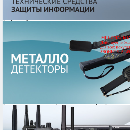
Артикул
00728
АРФА-М
Цена
211,300.00 руб.
МИНИМАЛЬНАЯ
Кол-во
Действует гибка
для всех покупа
ЗВОНИТЕ: 8 (49
0.0/
5
оценка (0 голосов)
АРФА-М -
Акустический рефлекто
для проверки радиоэлектронной ап
выявления возможных каналов уте
воздействием сигнала высокочастот