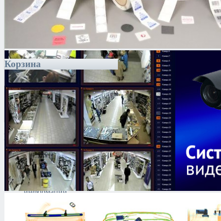
Корзина
Каталог
Антитеррористическое
оборудование
Поиск и выявление
каналов утечки
информации
Технические средства
защиты информации
Тепловизоры