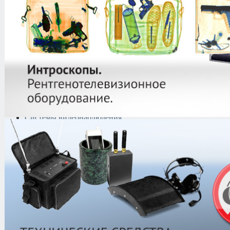
Криминалистическая
техника
Поисково-досмотровое
оборудование
Средства
документирования и
шумоочистки
Металлодетекторы
Полиграфы
Противокражные системы
Рации и Аксессуары
Переговорные устройства
Системы видеонаблюдения
Трансляционное
оборудование
Контроль доступа
Каталог
/
Поиск и выявление канал
Анализаторы проводных линий
/
А
АРФА-М