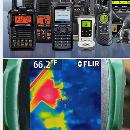
Принцип действия прибора основан 
амплитудно-фазовой демодуляции с
линии. Результаты проведённой ра
протоколе исследования, где фикси
необходимые данные.
Основные особенности
Автоматическая перестройка ча
Возможность работы в режиме а
Расширенный частотный диапаз
Технические характеристики