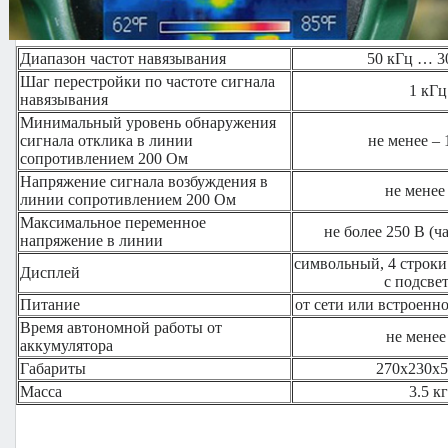
Диапазон частот навязывания
50 кГц … 
Шаг перестройки по частоте сигнала
1 кГц
навязывания
Минимальный уровень обнаружения
сигнала отклика в линии
не менее – 
сопротивлением 200 Ом
Напряжение сигнала возбуждения в
не менее
линии сопротивлением 200 Ом
Максимальное переменное
не более 250 В (ч
напряжение в линии
символьный, 4 строки
Дисплей
с подсве
Питание
от сети или встроенн
Время автономной работы от
не менее
аккумулятора
Габариты
270х230х5
Масса
3.5 кг