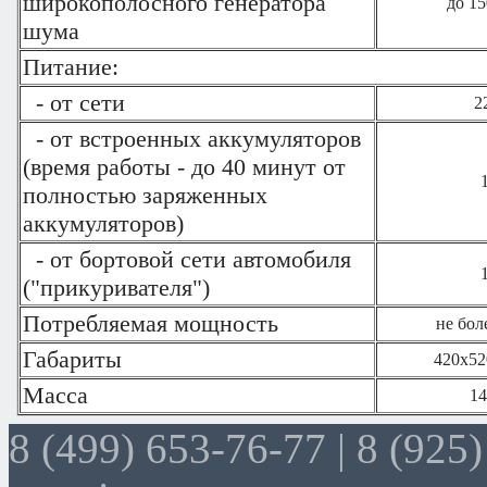
широкополосного генератора
до 1
шума
Питание:
- от сети
2
- от встроенных аккумуляторов
(время работы - до 40 минут от
полностью заряженных
аккумуляторов)
- от бортовой сети автомобиля
("прикуривателя")
Потребляемая мощность
не бол
Габариты
420х52
Масса
14
8 (499) 653-76-77 |
8 (925)