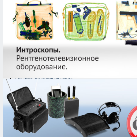
защиты информации
Тепловизоры
Криминалистическая
техника
Поисково-досмотровое
оборудование
Средства
документирования и
шумоочистки
Металлодетекторы
Полиграфы
Противокражные системы
Рации и Аксессуары
Переговорные устройства
Системы видеонаблюдения
Трансляционное
оборудование
Контроль доступа
Каталог
/
Технические средства за
Блокираторы средств звукозаписи
/