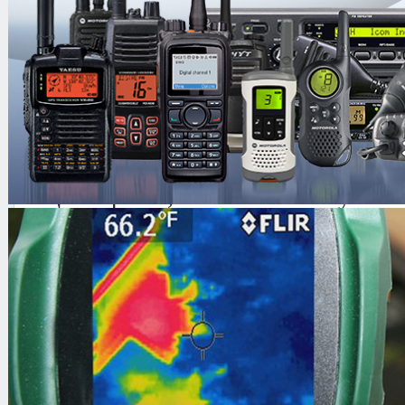
диктофонов, сотовых телефонов, р
маскирования информативных поб
электромагнитных излучений ПЭВМ
оборудования, подавления в ближне
дистанционного управления по ради
выполнено в атташе-кейсе и может э
стационарных, так и полевых услов
Основные особенности
Уникальность (прибор не имеет 
Простота управления
Удобство транспортировки