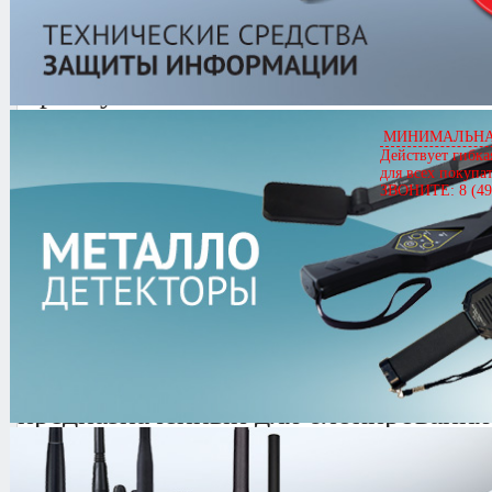
БАГЕТ-4
Артикул
01037
БАГЕТ-4
МИНИМАЛЬНАЯ
Цена
161,900.00 руб.
Действует гибка
для всех покупа
Кол-во
ЗВОНИТЕ: 8 (49
0.0/
5
оценка (0 голосов)
БАГЕТ-4
- Универсальный мобиль
предназначенный для блокирования
подслушивающих устройств, испол
систем мобильной связи, цифровых