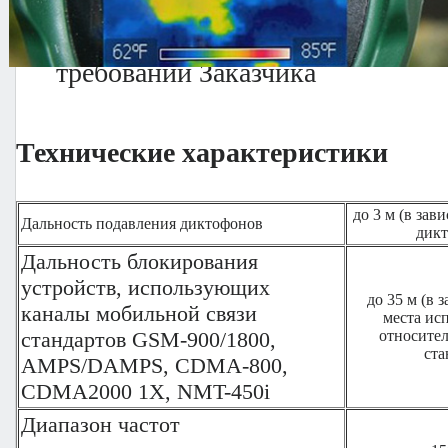
Возможность наращивания спос
Прибор может быт укомплектова
требований Заказчика
Технические характеристики
до 3 м (в зав
Дальность подавления диктофонов
дикт
Дальность блокирования
устройств, использующих
до 35 м (в 
каналы мобильной связи
места ис
стандартов GSM-900/1800,
относител
ста
AMPS/DAMPS, CDMA-800,
CDMA2000 1X, NMT-450i
Диапазон частот