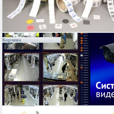
Корзина
Каталог
Антитеррористическое
оборудование
Поиск и выявление
каналов утечки
информации
Технические средства