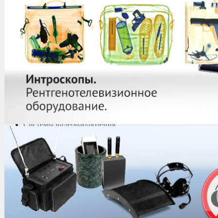
защиты информации
Тепловизоры
Криминалистическая
техника
Поисково-досмотровое
оборудование
Средства
документирования и
шумоочистки
Металлодетекторы
Полиграфы
Противокражные системы
Рации и Аксессуары
Переговорные устройства
Системы видеонаблюдения
Трансляционное
оборудование
Контроль доступа
Каталог
/
Антитеррористическое об
безопасности индивидуального при
/
Бронежилеты скрытого ношения
/