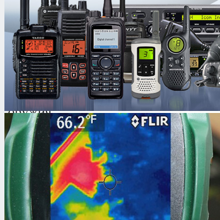
Транспортная сумка
Упаковка
Руководство пользователя
Описание
:
Бронежилет 204 "VIP"
-
предназна
человека от возможного поражения 
оружия.
Бронежилет 204 VIP может использ
охранными структурами, телохрани
персонами. И так же удобен в испо
передвижении в автомобилях.
Конструкция бронежилета предусма
предварительную подгонку его по ф