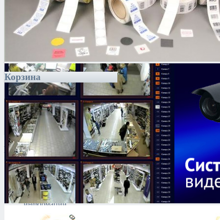
Корзина
Каталог
Антитеррористическое
оборудование
Поиск и выявление
каналов утечки
информации
Технические средства