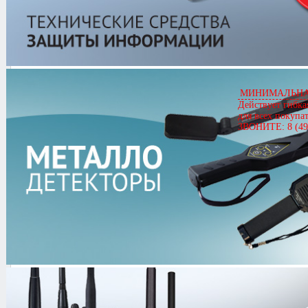
Бронежилет 204 "VIP"
Артикул
03152
МИНИМАЛЬНАЯ
Бронежилет 204 "VIP"
Действует гибка
для всех покупа
Цена
Звоните
ЗВОНИТЕ: 8 (49
4.3/
5
оценка (4 голосов)
Комплект поставки:
Бронежилет