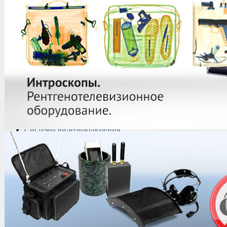
защиты информации
Тепловизоры
Криминалистическая
техника
Поисково-досмотровое
оборудование
Средства
документирования и
шумоочистки
Металлодетекторы
Полиграфы
Противокражные системы
Рации и Аксессуары
Переговорные устройства
Системы видеонаблюдения
Трансляционное
оборудование
Контроль доступа
Каталог
/
Антитеррористическое об
безопасности индивидуального при
/
Бронежилеты наружного ношения
Бронежилет Шилд 3-3 УНИ (с систе