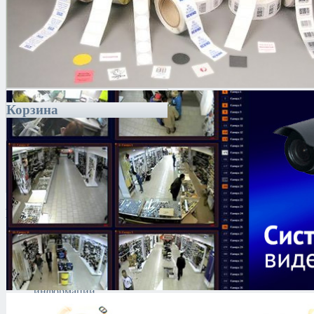
Корзина
Каталог
Антитеррористическое
оборудование
Поиск и выявление
каналов утечки
информации
Технические средства