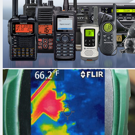
Комплектация:
Бронежилет в сборе
Сумка
Паспорт
Описание:
Бронежилет Шилд 3-3 УНИ (с сист
оптимальная модель бронежилета 3 
охранных и инкассаторских структ
защита туловища по Бр1 степени и
от пуль ПМ и АПС, а также груди и
двухсекционными панелями из брон
автомата Калашникова с нетермоу