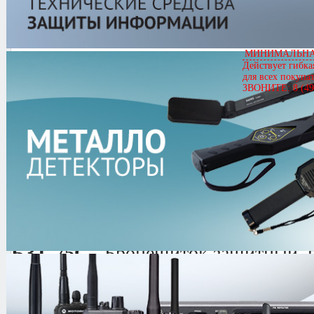
БЗТ-75С
МИНИМАЛЬНАЯ
Артикул
02608
Действует гибка
для всех покупа
БЗТ-75С
ЗВОНИТЕ: 8 (49
Цена
Звоните
4.1/
5
оценка (7 голосов)
БЗТ-75С -
Бронещиток защитный, 
защиты личного состава от возмож
огнестрельным оружием. Щиток им