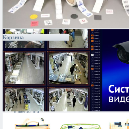
Корзина
Каталог
Антитеррористическое
оборудование
Поиск и выявление
каналов утечки
информации
Технические средства
защиты информации
Тепловизоры