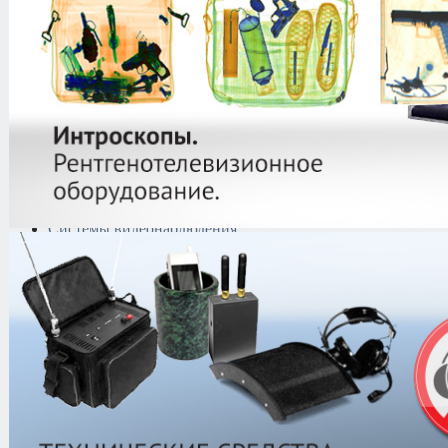
Криминалистическая
техника
Поисково-досмотровое
оборудование
Средства
документирования и
шумоочистки
Металлодетекторы
Полиграфы
Противокражные системы
Рации и Аксессуары
Переговорные устройства
Системы видеонаблюдения
Трансляционное
оборудование
Контроль доступа
Каталог
/
Антитеррористическое об
безопасности индивидуального при
амуниция
/
Щиты защитные
/
БЗТ-