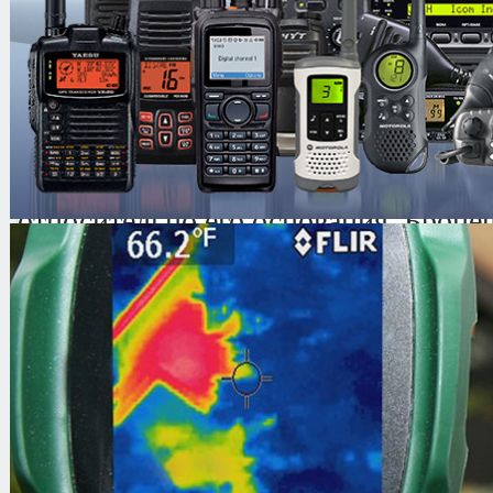
форму со сгибом плоскости металли
по вертикальной оси симметрии и 
углами. Металлическая часть вставл
Бронещиток удерживается одной р
обрезиненной металлической ручки
закрепленных на тыльной стороне 
относительно его основания. Брон
изготавливаются в двух исполнения
требований по пулестойкости: по 3
ГОСТ Р 50744-95 и по 5 классу защ
95 (класс защиты определяется при з
Технические характеристики