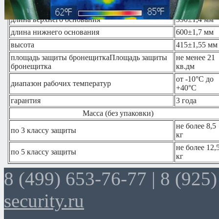
длина верхнего основания
390±1,4 мм
длина нижнего основания
600±1,7 мм
высота
415±1,55 мм
площадь защиты бронещиткаПлощадь защиты
не менее 21
бронещитка
кв.дм
от -10°С до
диапазон рабочих температур
+40°С
гарантия
3 года
Масса (без упаковки)
не более 8,5
по 3 классу защиты
кг
не более 12,
по 5 классу защиты
кг
8 (499) 653-76-77 |
8 (925)
security.ru