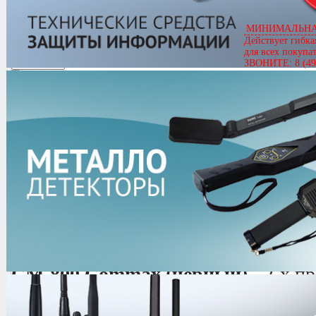
Артикул
01869
CM-800 Commax (чёрный)
МИНИМАЛЬНАЯ
Цена
400.00 руб.
Действует гибка
Кол-во
для всех покупа
ЗВОНИТЕ: 8 (49
1.0/
5
оценка (2 голосов)
CM-800 Commax (чёрный) -
2-х п
станция громкой связи.