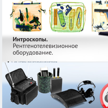
защиты информации
Тепловизоры
Криминалистическая
техника
Поисково-досмотровое
оборудование
Средства
документирования и
шумоочистки
Металлодетекторы
Полиграфы
Противокражные системы
Рации и Аксессуары
Переговорные устройства
Системы видеонаблюдения
Трансляционное
оборудование
Контроль доступа
Каталог
/
Переговорные устройства
/
CM-800 Commax (чёрны
CM-800 Commax (чёрный)