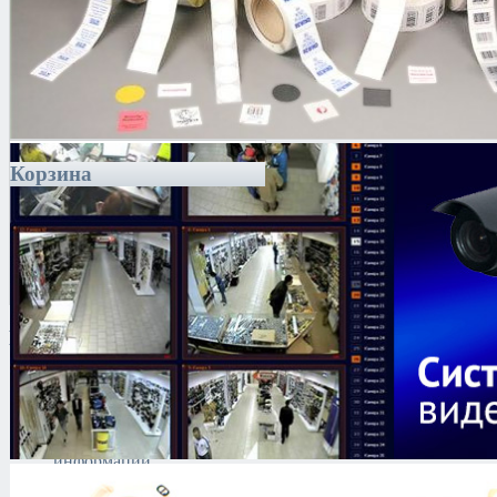
Корзина
Каталог
Антитеррористическое
оборудование
Поиск и выявление
каналов утечки
информации
Технические средства