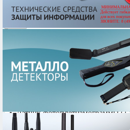
Артикул
02173
МИНИМАЛЬНАЯ
Диана-04М ПК+
Действует гибка
Цена
407,000.00 руб.
для всех покупа
Кол-во
ЗВОНИТЕ: 8 (49
2.0/
5
оценка (4 голосов)
Комплектация
Персональный компьютер “Noteb
Устройство контроля и оценки (
Датчик пьезоплетизмограммы (
Датчик фотоплетизмограммы (1
Датчик двигательной активности