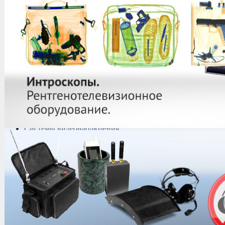
защиты информации
Тепловизоры
Криминалистическая
техника
Поисково-досмотровое
оборудование
Средства
документирования и
шумоочистки
Металлодетекторы
Полиграфы
Противокражные системы
Рации и Аксессуары
Переговорные устройства
Системы видеонаблюдения
Трансляционное
оборудование
Контроль доступа
Каталог
/
Полиграфы
/
Диана-04М ПК+
Диана-04М ПК+