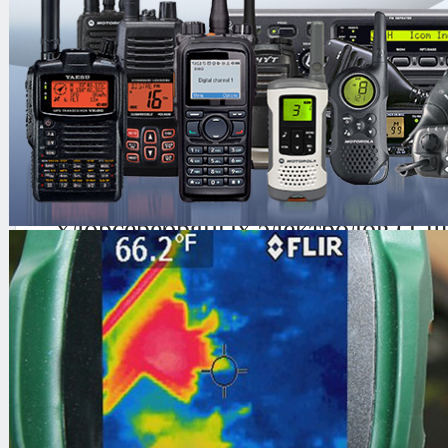
Датчик мимики лица (1 шт)
Датчик артериального давления 
Датчик кожногальванической ре
многоразового датчика на тексти
«репей») (1 шт)
Датчик кожногальванической р
на основе двух одноразовых са
хлорсеребряных электродов (1 ш
Комплект одноразовых самокле
хлорсеребряных электродов (50 
Датчик верхнего дыхания (1 шт)
Датчик нижнего дыхания (1 шт)
Интерфейсный кабель (1 шт)
Микрофонный датчик (микрофон