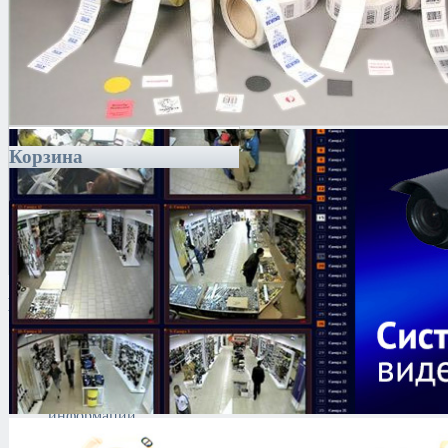
Корзина
Каталог
Антитеррористическое
оборудование
Поиск и выявление
каналов утечки
информации
Технические средства