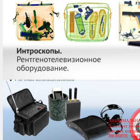
защиты информации
Тепловизоры
Криминалистическая
техника
Поисково-досмотровое
оборудование
Средства
документирования и
шумоочистки
Металлодетекторы
Полиграфы
Противокражные системы
Рации и Аксессуары
Переговорные устройства
Системы видеонаблюдения
Трансляционное
оборудование
Контроль доступа
Каталог
/
Контроль доступа
/
Автоматические шлагбаумы и ак
ELKA
/
ES 40
МИНИМАЛЬНАЯ
Действует гибка
ES 40
для всех покупа
ЗВОНИТЕ: 8 (49