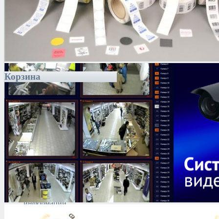
Корзина
Каталог
Антитеррористическое
оборудование
Поиск и выявление
каналов утечки
информации
Технические средства