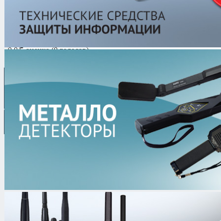
Артикул
02659
ES 40
Цена
Звоните
0.0/
5
оценка (0 голосов)
8 (499) 653-76-77 |
8 (925)
security.ru