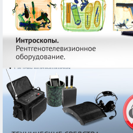
Криминалистическая
техника
Поисково-досмотровое
оборудование
Средства
документирования и
шумоочистки
Металлодетекторы
Полиграфы
Противокражные системы
Рации и Аксессуары
Переговорные устройства
Системы видеонаблюдения
Трансляционное
оборудование
Контроль доступа
Каталог
/
Металлодетекторы
/
Грун
FISHER F2