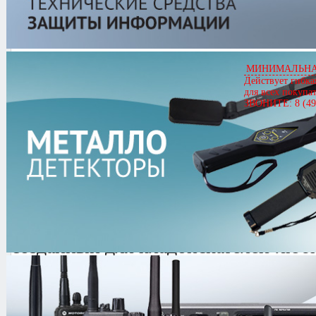
Артикул
00442
FISHER F2
Цена
17,117.00 руб.
МИНИМАЛЬНАЯ
Кол-во
Действует гибка
для всех покупа
ЗВОНИТЕ: 8 (49
4.2/
5
оценка (20 голосов)
FISHER F2 -
Бюджетный грунтовый
созданный для кладоискателей-люб
новичков в этой области. Предназна
драгоценностей, монет, а также для