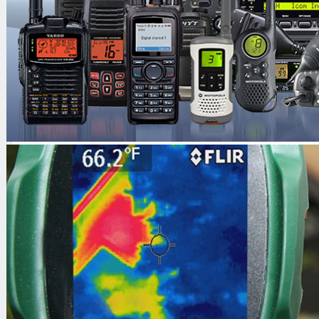
Основные особенности
Лёгкость в управлении
Сенсорный дисплей
Гарантия 2 года
Технические характеристики
Длина (min/max)
1050 мм/1310 мм
Количество частот
1
Рабочая частота
5,9 кГц
Глубина обнаружения объектов
до 95 см