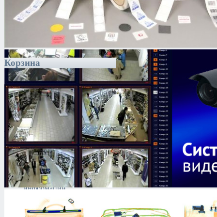
Корзина
Каталог
Антитеррористическое
оборудование
Поиск и выявление
каналов утечки
информации
Технические средства
защиты информации
Тепловизоры