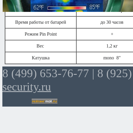
Питание
2 х 9v типа «Крона»
Время работы от батарей
до 30 часов
Режим Pin Point
+
Вес
1,2 кг
Катушка
mono 8"
8 (499) 653-76-77 |
8 (925)
security.ru