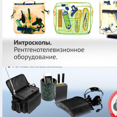
защиты информации
Тепловизоры
Криминалистическая
техника
Поисково-досмотровое
оборудование
Средства
документирования и
шумоочистки
Металлодетекторы
Полиграфы
Противокражные системы
Рации и Аксессуары
Переговорные устройства
Системы видеонаблюдения
Трансляционное
оборудование
Контроль доступа
Каталог
/
Металлодетекторы
/
Грун
GEMINI-3