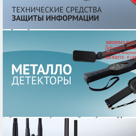
FISHER GEMINI-3
Артикул
00447
FISHER GEMINI-3
Цена
52,997.00 руб.
МИНИМАЛЬНАЯ
Действует гибка
Кол-во
для всех покупа
ЗВОНИТЕ: 8 (49
0.0/
5
оценка (0 голосов)
FISHER GEMINI-3 -
Прибор созда
объектов на большой глубине. Пред
кладов, а также рассчитан на приме