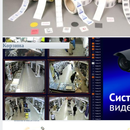
Корзина
Каталог
Антитеррористическое
оборудование
Поиск и выявление
каналов утечки
информации
Технические средства