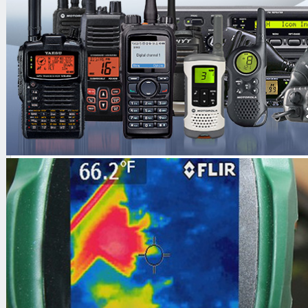
строительстве. Настраивается прибо
механически.
Основные особенности
Большая глубина обнаружения ц
Технические характеристики
Количество частот
1
Рабочая частота
81,9 кГц
Предельная чувствительность
6 м