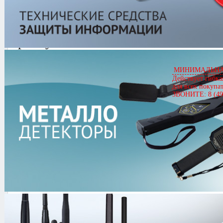
GARRETT GTI 2500 PRO
Артикул
02462
GARRETT GTI 2500 PRO PACKAG
Цена
63,842.00 руб.
МИНИМАЛЬНАЯ
Действует гибка
Кол-во
для всех покупа
ЗВОНИТЕ: 8 (49
4.7/
5
оценка (3 голосов)