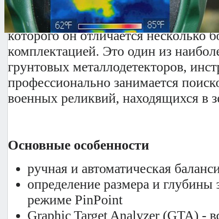
GTI 2500 pro обладает всеми возм
таким популярным металлодетектор 
которого он отличается несколько б
комплектацией. Это один из наибо
грунтовых металлодетекторов, инстр
профессионально занимается поиск
военных реликвий, находящихся в з
Основные особенности
ручная и автоматическая баланс
определение размера и глубины 
режиме PinРoint
Graphic Target Analyzer (GTA) - 