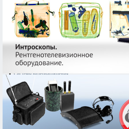
защиты информации
Тепловизоры
Криминалистическая
техника
Поисково-досмотровое
оборудование
Средства
документирования и
шумоочистки
Металлодетекторы
Полиграфы
Противокражные системы
Рации и Аксессуары
Переговорные устройства
Системы видеонаблюдения
Трансляционное
оборудование
Контроль доступа
Каталог
/
Металлодетекторы
/
Грун
2500 PRO PACKAGE