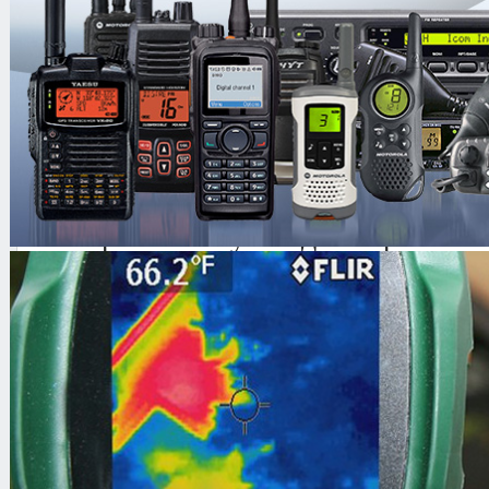
Комплектация
Метеллодетектор Garrett GTI 25
Катушка 9,5 дюймов PROforman
Катушка 12,5 дюймов PROforma
Наушники Garrett Deluxe Headph
Фирменная сумка для переноски
Защитный чехол на металлодете
Видеодиск How to Find Lost Trea
GARRETT GTI 2500 PRO
PACKAGE -
Профессиональный иет