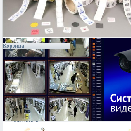
Корзина
Каталог
Антитеррористическое
оборудование
Поиск и выявление
каналов утечки
информации
Технические средства