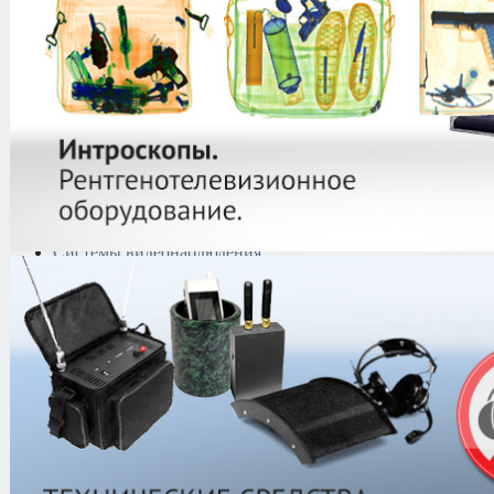
Криминалистическая
техника
Поисково-досмотровое
оборудование
Средства
документирования и
шумоочистки
Металлодетекторы
Полиграфы
Противокражные системы
Рации и Аксессуары
Переговорные устройства
Системы видеонаблюдения
Трансляционное
оборудование
Контроль доступа
Каталог
/
Металлодетекторы
/
Грун
Power 27 см
XP Gold Maxx Power 27 см