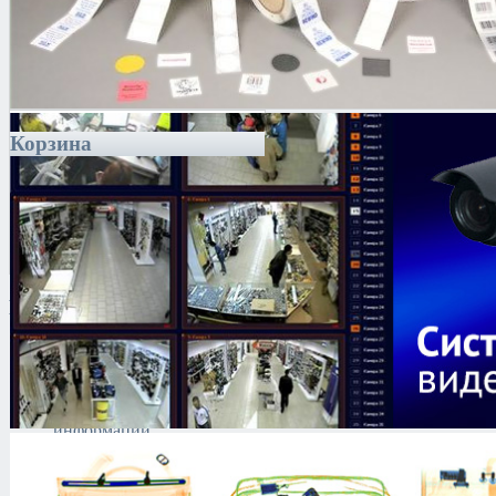
Корзина
Каталог
Антитеррористическое
оборудование
Поиск и выявление
каналов утечки
информации
Технические средства
защиты информации
Тепловизоры