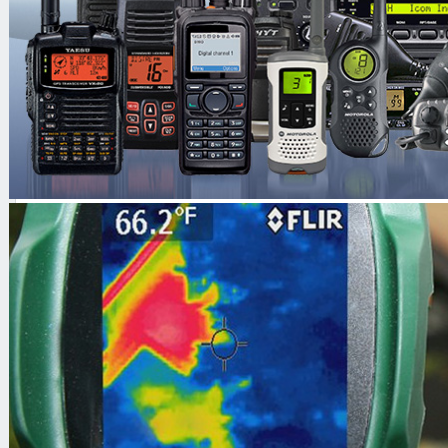
Катушка 27 см
Защита на катушку
Проводные наушники
Сумка для ношения блока электр
Инструкция
Гарантийный талон
Описание:
Лучший металлоискатель для поиск
периода, так называемых чешу
предметов из сложных сплавов 
металлоискателей опознают как че
высокой (18КГЦ) поисковой ча
фильтрам вкупе с мощным п
металлоискатель имеет отличную