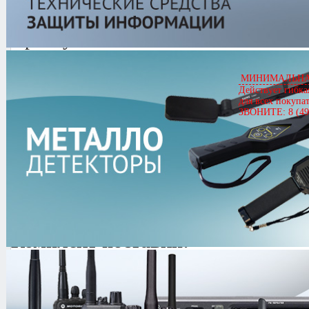
Артикул
02792
XP Gold Maxx Power 27 см
Цена
40,441.00 руб.
МИНИМАЛЬНАЯ
Действует гибка
Кол-во
для всех покупа
ЗВОНИТЕ: 8 (49
0.0/
5
оценка (0 голосов)
Комплект поставки:
Металлоискатель XP Gold Maxx 
управления, штанга, крепления)