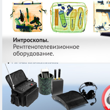
защиты информации
Тепловизоры
Криминалистическая
техника
Поисково-досмотровое
оборудование
Средства
документирования и
шумоочистки
Металлодетекторы
Полиграфы
Противокражные системы
Рации и Аксессуары
Переговорные устройства
Системы видеонаблюдения
Трансляционное
оборудование
Контроль доступа
Каталог
/
Металлодетекторы
/
Грун
Adventure V500