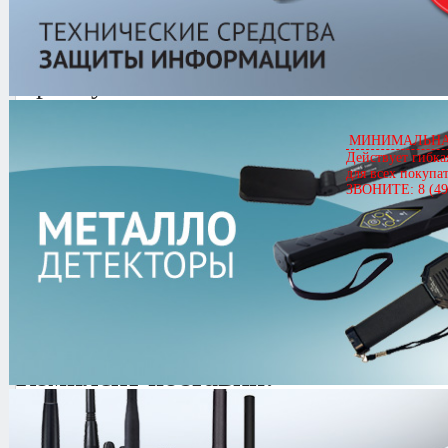
JJ-Connect Adventure V50
Артикул
02878
JJ-Connect Adventure V500
Цена
4,552.00 руб.
МИНИМАЛЬНАЯ
Действует гибка
Кол-во
для всех покупа
ЗВОНИТЕ: 8 (49
3.4/
5
оценка (33 голосов)
Комплект поставки:
металлодетектор;