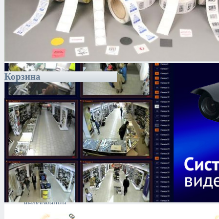
Корзина
Каталог
Антитеррористическое
оборудование
Поиск и выявление
каналов утечки
информации
Технические средства