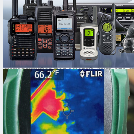
катушка;
инструкция по эксплуатации;
гарантийный талон.
Описание:
Портативный металлоискатель JJ-Co
поможет обнаружить Вам любой мет
находящийся под землей, будь это 
ювелирное изделие. При помощи р
возможно определение типа металла
залегания. Металлоискатель имеет 
небольшой вес.
Технические характеристики: