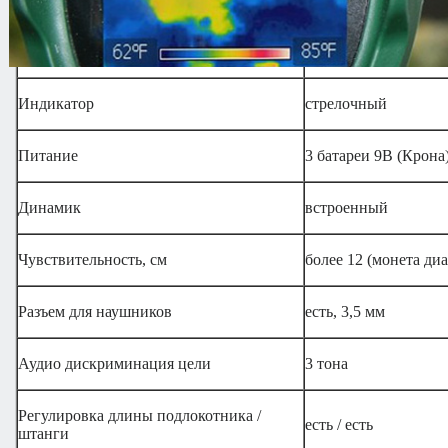
Диаметр катушки, мм
205, водозащищенна
Индикатор
стрелочный
Питание
3 батареи 9В (Крона
Динамик
встроенный
Чувствительность, см
более 12 (монета ди
Разъем для наушников
есть, 3,5 мм
Аудио дискриминация цели
3 тона
Регулировка длины подлокотника /
есть / есть
штанги