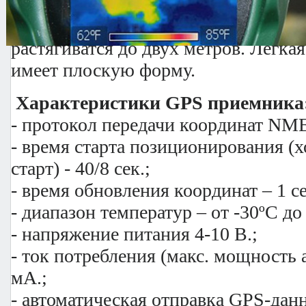
радиовещание и не нуждается в съем
Провод устройства подключается от
растягиватся до двух метров. Легка
имеет плоскую форму.
Характеристики GPS приемника
- протокол передачи координат NM
- время старта позиционирования (
старт) - 40/8 сек.;
- время обновления координат – 1 се
- диапазон температур – от -30ºС до
- напряжение питания 4-10 В.;
- ток потребления (макс. мощность а
мА.;
- автоматическая отправка GPS-данн