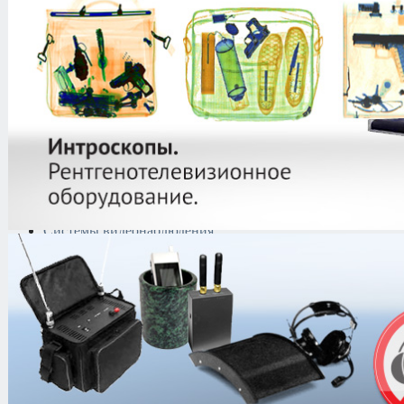
защиты информации
Тепловизоры
Криминалистическая
техника
Поисково-досмотровое
оборудование
Средства
документирования и
шумоочистки
Металлодетекторы
Полиграфы
Противокражные системы
Рации и Аксессуары
Переговорные устройства
Системы видеонаблюдения
Трансляционное
оборудование
Контроль доступа
Каталог
/
Рации и Аксессуары
/
Акс
Гарнитуры Kenwood
/
Kenwood KM