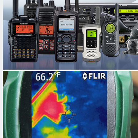
Инструкция
Упаковка
Описание:
Kenwood KMC-38GPS
- динамик-
GPS-модулем для радиостанций Ke
соответствует стандартам IP 54/55,
Данная гарнитура KMC-38GPS разр
эксплуатации в экстремальных кли
(нефтеперерабатывающая отрасли, 
промышленность, аварийные служб
т.д.).
Kenwood KMC-38GPS обеспечивает 