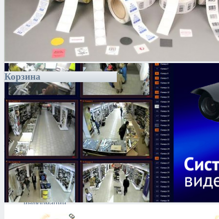
Корзина
Каталог
Антитеррористическое
оборудование
Поиск и выявление
каналов утечки
информации
Технические средства