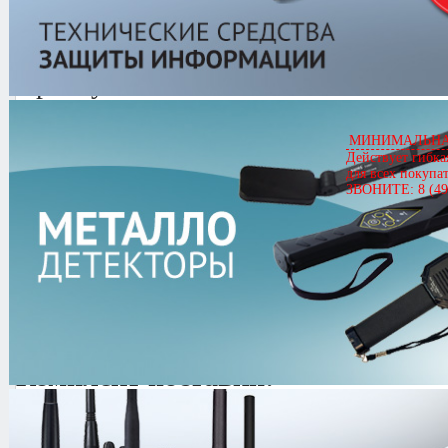
Kenwood KMC-38GPS
Артикул
04121
Kenwood KMC-38GPS
Цена
14,740.00 руб.
МИНИМАЛЬНАЯ
Действует гибка
Кол-во
для всех покупа
ЗВОНИТЕ: 8 (49
0.0/
5
оценка (0 голосов)
Комплект поставки:
Микрофон