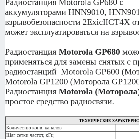
Радиостанция Motorola GP680 с
аккумуляторами HNN9010, HNN9011
взрывобезопасности 2ExicIICT4X от
может эксплуатироваться на взрыво
Радиостанция
Motorola GP680
може
применяться для замены снятых с п
радиостанций Motorola GP600 (Мот
Motorola GP1200 (Моторола GP1200
Радиостанция
Motorola (Моторола
простое средство радиосвязи.
ТЕХНИЧЕСКИЕ ХАРАКТЕРИ
Количество конв. каналов
Шаг сетки частот, кГц