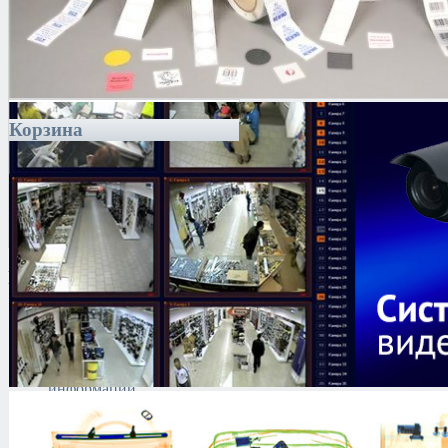
Корзина
Каталог
Антитеррористическое
оборудование
Поиск и выявление
каналов утечки
информации
Технические средства
защиты информации
Тепловизоры