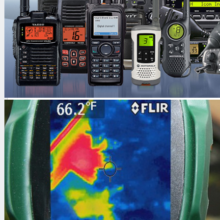
клипса HLN8255B
аккумулятор NiMH 1400 мАч H
Портативная радиостанция
Motorol
работать в 4-х различных конвенци
системах. Включает в себя следую
MPT1343, Regionet 43 и ANN. Ради
соответствует стандартам MPT.
Четкое, ясное и громкое звучание 
GP680
практически в любом шумн
обеспечивается системами "X-Pand"
Expand".