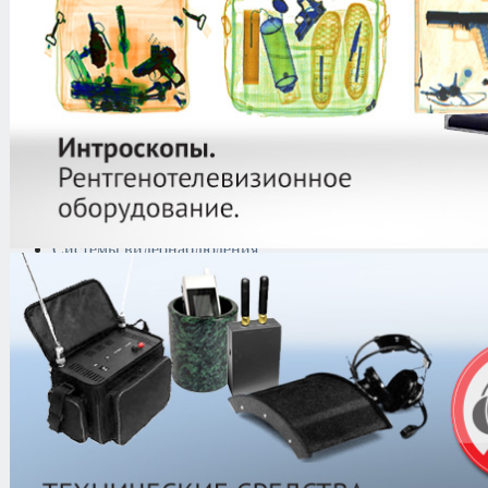
Криминалистическая
техника
Поисково-досмотровое
оборудование
Средства
документирования и
шумоочистки
Металлодетекторы
Полиграфы
Противокражные системы
Рации и Аксессуары
Переговорные устройства
Системы видеонаблюдения
Трансляционное
оборудование
Контроль доступа
Каталог
/
Рации и Аксессуары
/
Про
радиостанции
/
Motorola
/
Портатив
Motorola
/
Motorola GP 680 UHF