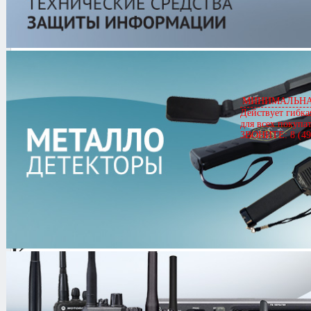
Motorola GP 680 UHF
Артикул
00362
Motorola GP 680 UHF
Цена
20,737.00 руб.
МИНИМАЛЬНАЯ
Действует гибка
Кол-во
для всех покупа
ЗВОНИТЕ: 8 (49
0.0/
5
оценка (0 голосов)
Комплектация:
радиостанция
антенна