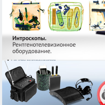
защиты информации
Тепловизоры
Криминалистическая
техника
Поисково-досмотровое
оборудование
Средства
документирования и
шумоочистки
Металлодетекторы
Полиграфы
Противокражные системы
Рации и Аксессуары
Переговорные устройства
Системы видеонаблюдения
Трансляционное
оборудование
Контроль доступа
Каталог
/
Рации и Аксессуары
/
Про
радиостанции
/
Motorola
/
Портатив
Motorola
/
Motorola GP380 UHF