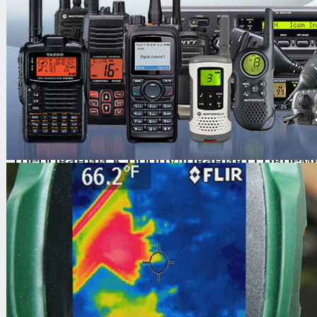
Радиостанция
Антенна
Клипса HLN8255B
Аккумулятор NiMH 1400 мАч 
Pадиостанция
Motorola GP380
выпо
требований к оборудованию соврем
подвижной радиосвязи. Исключител
использования
Моторола GP380
со
качеством звука и широким выбор
функций.
Встроенные системы компрессии реч
PandTM и "Low Level Expand" позво