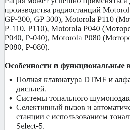
Рация может успешно применяться 
производства радиостанций Motoro
GP-300, GP 300), Motorola P110 (Мо
Р-110, Р110), Motorola P040 (Моторо
Р040, Р-040), Motorola P080 (Моторо
Р080, Р-080).
Особенности и функциональные 
Полная клавиатура DTMF и алф
дисплей.
Системы тонального шумопода
Селективный вызов и автоматич
станции с использованием тона
Select-5.