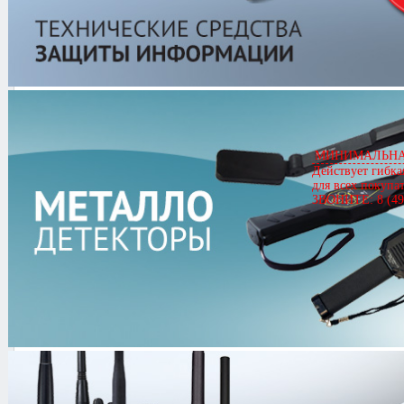
Motorola GP380 UHF
Артикул
00340
Motorola GP380 UHF
Цена
19,397.00 руб.
МИНИМАЛЬНАЯ
Действует гибка
Кол-во
для всех покупа
ЗВОНИТЕ: 8 (49
0.0/
5
оценка (0 голосов)
Комплектация: