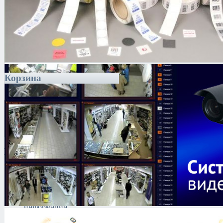
Корзина
Каталог
Антитеррористическое
оборудование
Поиск и выявление
каналов утечки
информации
Технические средства