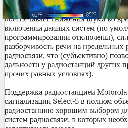
ясное и громкое звучание практиче
окружении. Система "Low Level Ex
обеспечивает снижения шума во вре
включении данных систем (по умо
программировании отключены), сил
разборчивость речи на предельных 
радиосвязи, что (субъективно) позв
дальности у радиостанций других п
прочих равных условиях).
Поддержка радиостанцией Motorola
сигнализации Select-5 в полном объе
радиостанцию хорошим выбором дл
систем радиосвязи, в которых необ