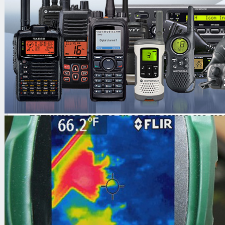
параметров линии и последующим 
полученных результатов с предыд
Основные особенности
Способность обнаружения подк
датчиков, непосредственно не к
Фиксирование разреза проводов
Технические характеристики
Длина охраняемой телефонной линии
до 450 ме
Перекрываемое затухание
не менее 