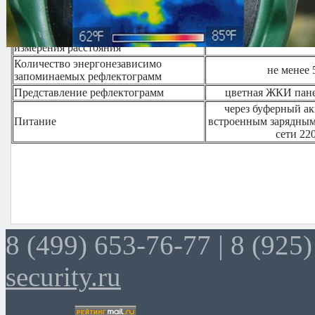
Амплитуда зондирующего импульса
5 В
Длительность зондирующего импульса
100, 150, 2
Инструментальная погрешность
менее 1
измерения расстояния
Количество энергонезависимо
не менее 
запоминаемых рефлектограмм
Представление рефлектограмм
цветная ЖКИ пане
через буферный ак
Питание
встроенным зарядным
сети 22
8 (499) 653-76-77 |
8 (925)
security.ru