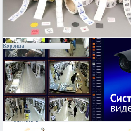
Корзина
Каталог
Антитеррористическое
оборудование
Поиск и выявление
каналов утечки
информации
Технические средства