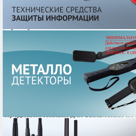
ОТКЛИК-2
Артикул
00731
ОТКЛИК-2
МИНИМАЛЬНАЯ
Цена
142,800.00 руб.
Действует гибка
для всех покупа
Кол-во
ЗВОНИТЕ: 8 (49
0.0/
5
оценка (0 голосов)
ОТКЛИК-2 -
Анализатор проводны
предназначенный для выявления не
подключения к внутриофисным те
путём проведения периодических и