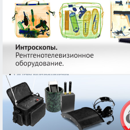
защиты информации
Тепловизоры
Криминалистическая
техника
Поисково-досмотровое
оборудование
Средства
документирования и
шумоочистки
Металлодетекторы
Полиграфы
Противокражные системы
Рации и Аксессуары
Переговорные устройства
Системы видеонаблюдения
Трансляционное
оборудование
Контроль доступа
Каталог
/
Поиск и выявление канал
Анализаторы проводных линий
/
О