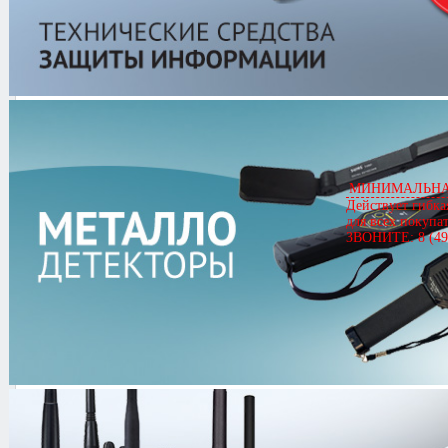
РЕГУЛА 8003
Артикул
01167
РЕГУЛА 8003
Цена
418,000.00 руб.
МИНИМАЛЬНАЯ
Кол-во
Действует гибка
для всех покупа
ЗВОНИТЕ: 8 (49
0.0/
5
оценка (0 голосов)
Комплектация