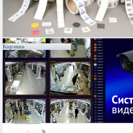
Корзина
Каталог
Антитеррористическое
оборудование
Поиск и выявление
каналов утечки
информации
Технические средства