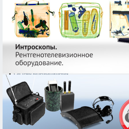
защиты информации
Тепловизоры
Криминалистическая
техника
Поисково-досмотровое
оборудование
Средства
документирования и
шумоочистки
Металлодетекторы
Полиграфы
Противокражные системы
Рации и Аксессуары
Переговорные устройства
Системы видеонаблюдения
Трансляционное
оборудование
Контроль доступа
Каталог
/
Криминалистическая техн
Криминалистическое оборудование
РЕГУЛА 8003