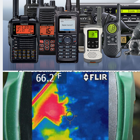
Лупа спектральная люминесцент
Прибор компактный "Регула 101
ПО "Video Scope"
Справочно-информационная сис
(доп.опция)
Справочно-информационная сис
«Автодокументы» (доп.опция)
Справочно-информационная сис
РЕГУЛА 8003 -
Мобильная лаборат
для досконального оперативного ко
и криминалистической оценки подл
денежных знаков и ценных бумаг.
Технические характеристики