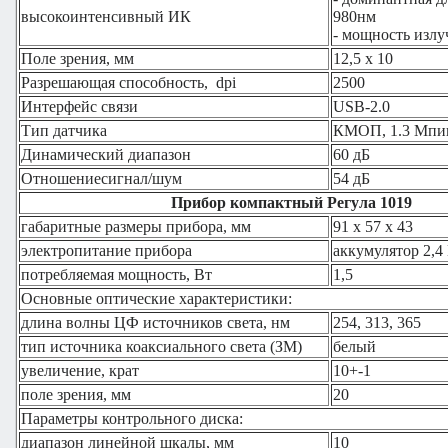
высокоинтенсивный ИК
980нм
- мощность изл
Поле зрения, мм
12,5 х 10
Разрешающая способность, dpi
2500
Интерфейс связи
USB-2.0
Тип датчика
КМОП, 1.3 Мпи
Динамический диапазон
60 дБ
Отношениесигнал/шум
54 дБ
Прибор компактный Регула 1019
габаритные размеры прибора, мм
91 х 57 х 43
электропитание прибора
аккумулятор 2,4
потребляемая мощность, Вт
1,5
Основные оптические характеристики:
длина волны ЦФ источников света, нм
254, 313, 365
тип источника коаксиального света (ЗМ)
белый
увеличение, крат
10+-1
поле зрения, мм
20
Параметры контрольного диска:
диапазон линейной шкалы, мм
10