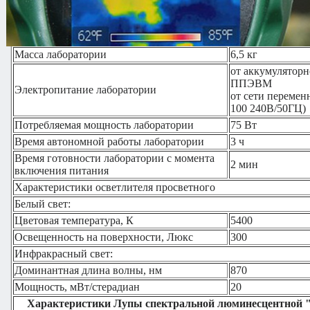
Наверх...
Габаритные размеры
370х470х1170 м
Масса лаборатории
6,5 кг
от аккумулятор
ППЭВМ
Электропитание лаборатории
от сети перемен
100 240В/50ГЦ)
Потребляемая мощность лаборатории
75 Вт
Время автономной работы лаборатории
3 ч
Время готовности лаборатории с момента
2 мин
включения питания
Характеристики осветлителя просветного
Белый свет:
Цветовая температура, К
5400
Освещенность на поверхности, Люкс
300
Инфракрасный свет:
Доминантная длина волны, нм
870
Мощность, мВт/стерадиан
20
Характеристики Лупы спектральной люминесцентной "