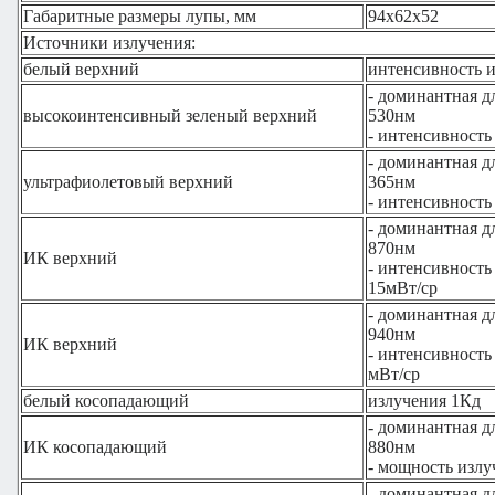
Габаритные размеры лупы, мм
94х62х52
Источники излучения:
белый верхний
интенсивность 
- доминантная 
высокоинтенсивный зеленый верхний
530нм
- интенсивность
- доминантная 
ультрафиолетовый верхний
365нм
- интенсивность
- доминантная 
870нм
ИК верхний
- интенсивность
15мВт/ср
- доминантная 
940нм
ИК верхний
- интенсивность
мВт/ср
белый косопадающий
излучения 1Кд
- доминантная 
ИК косопадающий
880нм
- мощность излу
- доминантная 