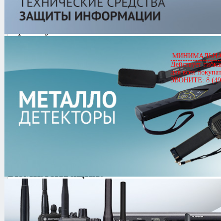
Артикул
04548
Roger KP-15
Цена
2,380.00 руб.
МИНИМАЛЬНАЯ
Действует гибка
Кол-во
для всех покупа
ЗВОНИТЕ: 8 (49
0.0/
5
оценка (0 голосов)
Комплектация:
Портативная радиостанция ROG
Съемная антенна 400-470 мГц 