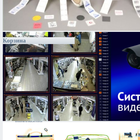
Корзина
Каталог
Антитеррористическое
оборудование
Поиск и выявление
каналов утечки
информации
Технические средства
защиты информации
Тепловизоры