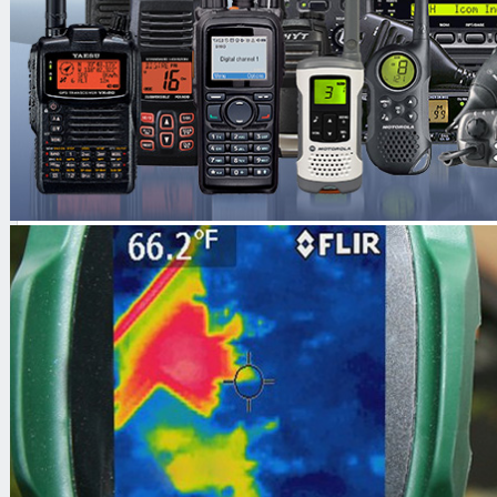
Литиево-ионный аккумулятор C
Зарядное устройство CSA-15 (за
питания) для сети 220 В
Проводная гарнитура с заушны
Поясная клипса
Инструкция на русском языке
Описание:
ROGER KP-15 - надежная професси
безлицензионная радиостанция с 16
соответствующая стандарту MIL-ST
Рация KP-15 создана для активного
в сложнейших условиях и для разл