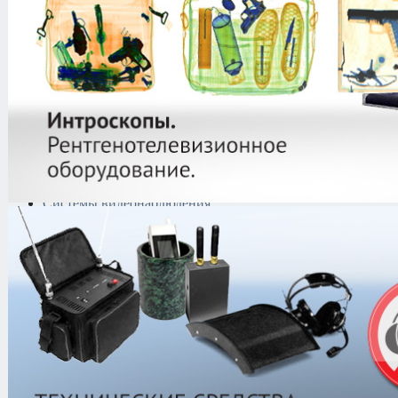
Криминалистическая
техника
Поисково-досмотровое
оборудование
Средства
документирования и
шумоочистки
Металлодетекторы
Полиграфы
Противокражные системы
Рации и Аксессуары
Переговорные устройства
Системы видеонаблюдения
Трансляционное
оборудование
Контроль доступа
Каталог
/
Рации и Аксессуары
/
Про
радиостанции
/
Roger
/
Roger KP-15
Roger KP-15