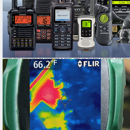
* Опционально
Ростов-Дон ПР1У/3 -
Полноростовые роторные турникеты, п
доступа посредством лопастей, вращающихся вокруг вертикал
образованы из дуг, штанг и т.п. Для прохода необходимо тол
чего механизм плавно довернет ее. Трехлопастные роторные т
так как имеют больше пространства между лопастями, что нем
Четырехлопастные турникеты обеспечивают более жесткое отс
имеют меньшее пространство между лопастями. Роторные по
применяются для контроля доступа в банках и различных учр
трехлопастного уличного роторного полноростового турнике
четырехлопастным состоит в том, что он более удобен для про
пространства между лопастями, что немаловажно при проходе
занимающими лишнее место.
Основные особенности
Элегантный дизайн
Встроенный подогрев
Элементы корпуса из нержавеющей стали
Режимы пропуска по одному человеку и группы людей
Возможность организации строгого автоматизированно
Варианты покрытия: «серебряный антик», «медный анти
другой цвет по RAL
Электрическое дистанционное управление от пульта ди