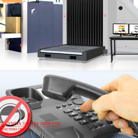
остовые турникеты
/
Ростов-Дон
 СУММА ЗАКАЗА 10000 РУБ
я система скидок
телей.