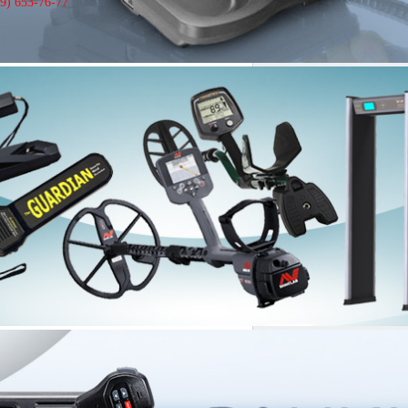
9) 653-76-77
ого управления (ПДУ)
одов*