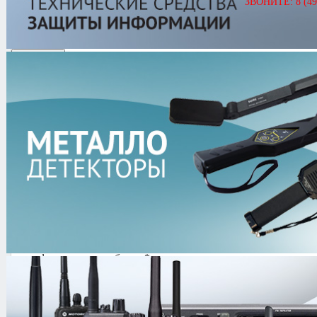
Артикул
01522
ЗВОНИТЕ: 8 (49
Ростов-Дон ПР1У/3
Цена
254,436.00 руб.
Кол-во
0.0/
5
оценка (0 голосов)
Комплектация
турникет с подключенным к нему пультом дистанционн
30 хромированных штанг
блок электронного управления
паспорт изделия
инструкция по эксплуатации
блок питания 24В для системы электроподогрева
фундаментные болты*
ПДУ со встроенным счетчиком количества входов и вых
блок питания 12В*
система беспроводного радиоуправления*