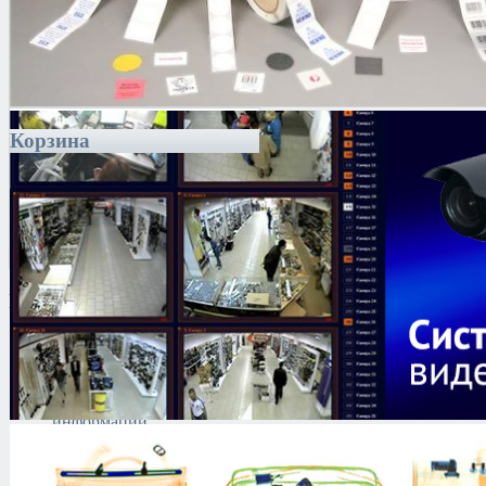
Корзина
Каталог
Антитеррористическое
оборудование
Поиск и выявление
каналов утечки
информации
Технические средства
защиты информации
Тепловизоры