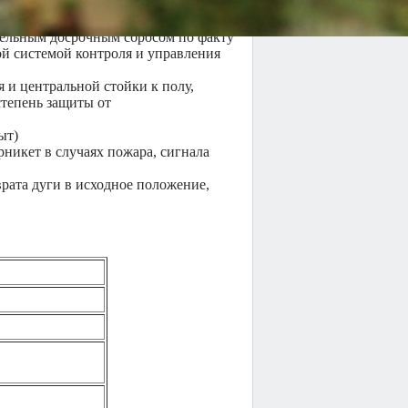
льное состояние турникета –
 обеспечивающим регулируемую
тельным досрочным сбросом по факту
й системой контроля и управления
и центральной стойки к полу,
тепень защиты от
ыт)
никет в случаях пожара, сигнала
рата дуги в исходное положение,