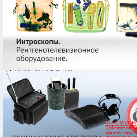
Криминалистическая
техника
Поисково-досмотровое
оборудование
Средства
документирования и
шумоочистки
Металлодетекторы
Полиграфы
Противокражные системы
Рации и Аксессуары
Переговорные устройства
Системы видеонаблюдения
Трансляционное
оборудование
Контроль доступа
Каталог
/
Контроль доступа
/
Турникеты
/
Ростов Дон
/
Полнор
ПР1У/3
Ростов-Дон ПР1У/3
МИНИМАЛЬНАЯ
Действует гибка
для всех покупа