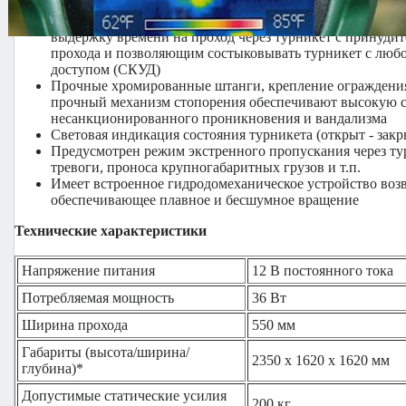
системы контроля и управления доступом (СКУД); норма
«закрыто»; оснащён блоком электронного управления,
выдержку времени на проход через турникет с принуди
прохода и позволяющим состыковывать турникет с любо
доступом (СКУД)
Прочные хромированные штанги, крепление ограждения 
прочный механизм стопорения обеспечивают высокую с
несанкционированного проникновения и вандализма
Световая индикация состояния турникета (открыт - закр
Предусмотрен режим экстренного пропускания через тур
тревоги, проноса крупногабаритных грузов и т.п.
Имеет встроенное гидродомеханическое устройство возв
обеспечивающее плавное и бесшумное вращение
Технические характеристики
Напряжение питания
12 В постоянного тока
Потребляемая мощность
36 Вт
Ширина прохода
550 мм
Габариты (высота/ширина/
2350 х 1620 х 1620 мм
глубина)*
Допустимые статические усилия
200 кг