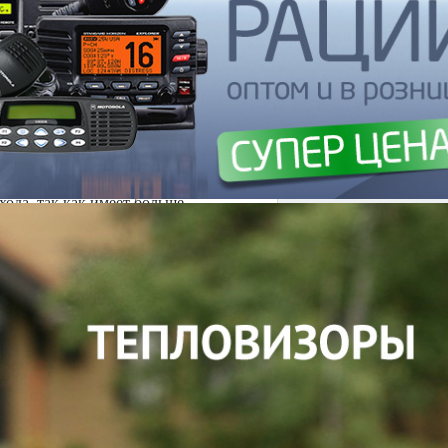
редназначенные для ограничения
ьной оси. Лопасти могут быть
кнуть преграждающую лопасть, после
урникеты более удобны для прохода,
аловажно при проходе с сумками и т.п.
ечение проходящих по одному, так как
лноростовые турникеты широко
еждениях.
Преимущество
та РостЕвроСтрой «ПР1У/3» перед
хода, так как имеет больше
 с сумками, тяжелыми грузами,
го учёта проходящих
к», «бронзовый антик», а также любой
станционного управления (ПДУ) или