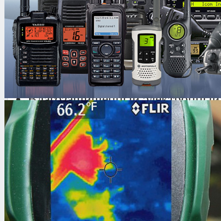
все необходимые функции для комфо
полезен как новичкам, так и опытн
Основные особенности
Влагозащищенный электронный
Визуализация объектов при пом
Автоматическая отстройка помех
4 программы с возможностью их
последующего сохранения
Легкость
Эргономичная конструкция
Технология SFT