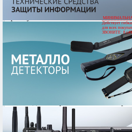
Артикул
00311
МИНИМАЛЬНАЯ
Действует гибка
AKA СОРЕКС SFT 7280/7280М
для всех покупа
ЗВОНИТЕ: 8 (49
Цена
Звоните
3.4/
5
оценка (27 голосов)
AKA СОРЕКС SFT
7280/7280М -
Компьютеризированны
металлодетектор с технологией про
гармонической фильтрации (SFT). З
одним из самых популярных металл
любительского и полупрофессионал