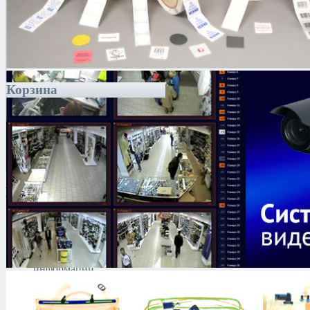
Корзина
Каталог
Антитеррористическое
оборудование
Поиск и выявление
каналов утечки
информации
Технические средства
защиты информации
Тепловизоры