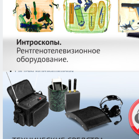
Криминалистическая
техника
Поисково-досмотровое
оборудование
Средства
документирования и
шумоочистки
Металлодетекторы
Полиграфы
Противокражные системы
Рации и Аксессуары
Переговорные устройства
Системы видеонаблюдения
Трансляционное
оборудование
Контроль доступа
Каталог
/
Металлодетекторы
/
Грун
SFT 7280/7280М
AKA СОРЕКС SFT 7280/7