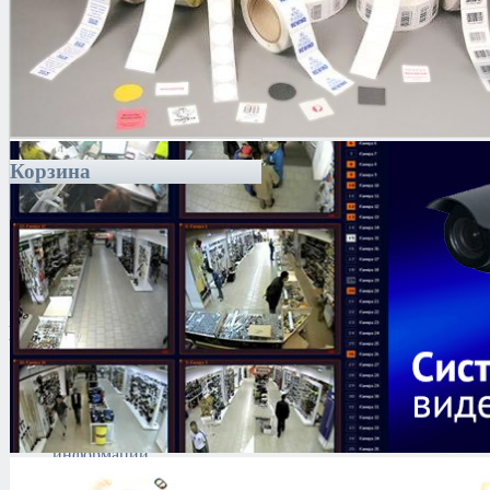
Корзина
Каталог
Антитеррористическое
оборудование
Поиск и выявление
каналов утечки
информации
Технические средства