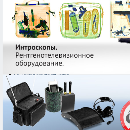
защиты информации
Тепловизоры
Криминалистическая
техника
Поисково-досмотровое
оборудование
Средства
документирования и
шумоочистки
Металлодетекторы
Полиграфы
Противокражные системы
Рации и Аксессуары
Переговорные устройства
Системы видеонаблюдения
Трансляционное
оборудование
Контроль доступа
Каталог
/
Металлодетекторы
/
Грун
V3 (Vision)