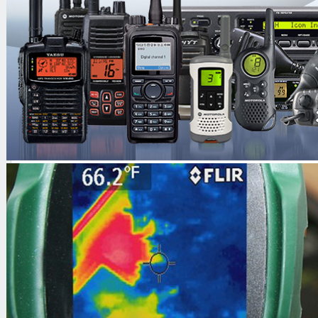
Беспроводные наушник
Аккумулятор
Бокс на 8 батареек АА
Зарядное устройство
Комплект документации
Описание:
Металлоискатель Whites Spectra 
профессиональной технике. Обили
требует от поисковика нали
аналогичными металлоискателя
имеется русскоязычное меню, чем
не очень часто. Жидкокристалличе
благодаря чему восприятие инфо