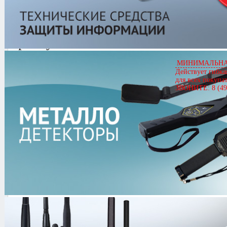
White"s Spectra V3 (Vision
Артикул
02806
White"s Spectra V3 (Vision)
МИНИМАЛЬНАЯ
Цена
127,827.00 руб.
Действует гибка
для всех покупа
Кол-во
ЗВОНИТЕ: 8 (49
0.0/
5
оценка (0 голосов)
Комплект поставки:
Металлоискатель Spectra V3
Катушка 10" DD