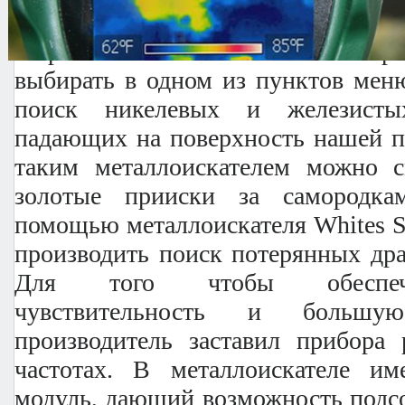
как никогда. В металлоискателе Wh
встроено множество поисковых пр
выбирать в одном из пунктов мен
поиск никелевых и железистых
падающих на поверхность нашей пл
таким металлоискателем можно с
золотые прииски за самородка
помощью металлоискателя Whites S
производить поиск потерянных дра
Для того чтобы обеспечи
чувствительность и большу
производитель заставил прибора 
частотах. В металлоискателе име
модуль, дающий возможность подс