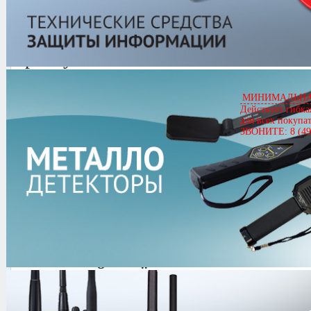
VNG-006D
Артикул
00939
VNG-006D
Цена
9,800.00 руб.
МИНИМАЛЬНАЯ
Действует гибка
Кол-во
для всех покупа
ЗВОНИТЕ: 8 (49
0.0/
5
оценка (0 голосов)
VNG-006D -
Генератор виброакуст
помещений путём создания широк
виброакустических и акустических 