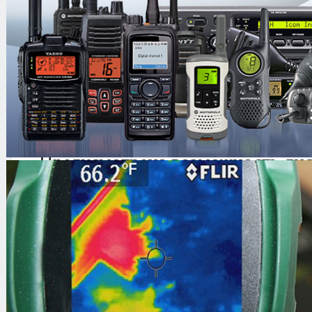
диапазоне частот. Устройство гара
негласного съёма речевой информац
технические коммуникации и огра
помещений.
Основные особенности
Предусмотрена возможность ди
управления режимами включени
Минимальный уровень побочног
в помещении
Технические характеристики