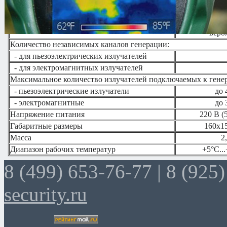
Диапазон частот помехи
175-
аналоговый ш
Вид генерируемой помехи
распределен
веро
Количество независимых каналов генерации:
- для пьезоэлектрических излучателей
- для электромагнитных излучателей
Максимальное количество излучателей подключаемых к генер
- пьезоэлектрические излучатели
до 
- электромагнитные
до 
Напряжение питания
220 В (
Габаритные размеры
160x1
Масса
2
Диапазон рабочих температур
+5°С.
8 (499) 653-76-77 |
8 (925)
security.ru