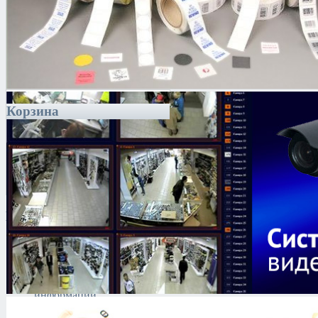
Корзина
Каталог
Антитеррористическое
оборудование
Поиск и выявление
каналов утечки
информации
Технические средства