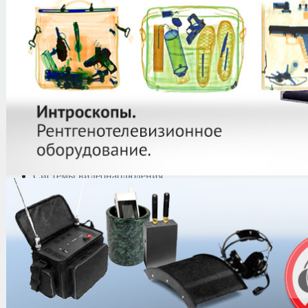
защиты информации
Тепловизоры
Криминалистическая
техника
Поисково-досмотровое
оборудование
Средства
документирования и
шумоочистки
Металлодетекторы
Полиграфы
Противокражные системы
Рации и Аксессуары
Переговорные устройства
Системы видеонаблюдения
Трансляционное
оборудование
Контроль доступа
Каталог
/
Технические средства за
Устройства виброакустической защ