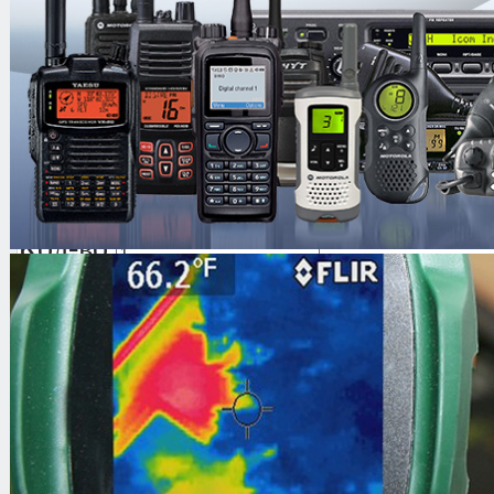
Metal Dome Pin
Артикул
02242
Metal Dome Pin
Цена
1.00 руб.
Кол-во
Клипса с металлической шляпкой, п
защитных датчиков радиочастотной
технологий, конструкция которых п
наличие клипсы.