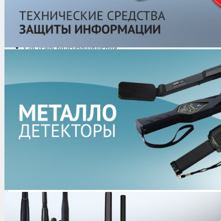
датчиков
Аксессуары к
защитным датчикам
Рации и Аксессуары
Переговорные устройства
Системы видеонаблюдения
Трансляционное
оборудование
Контроль доступа
Каталог
/
Противокражные системы
защитным датчикам
Аксессуары к защитным 