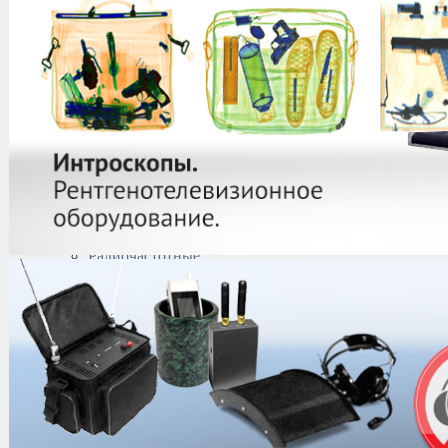
защиты информации
Тепловизоры
Криминалистическая
техника
Поисково-досмотровое
оборудование
Средства
документирования и
шумоочистки
Металлодетекторы
Полиграфы
Противокражные системы
Акустомагнитные
системы
Радиочастотные
системы
Электромагнитные
системы
Защитные датчики
Оборудование InVue
(Открытая выкладка)
Счетчики
посетителей
Обзорные зеркала
Съемники жестких