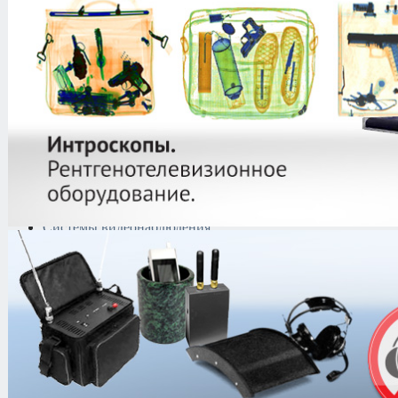
защиты информации
Тепловизоры
Криминалистическая
техника
Поисково-досмотровое
оборудование
Средства
документирования и
шумоочистки
Металлодетекторы
Полиграфы
Противокражные системы
Рации и Аксессуары
Переговорные устройства
Системы видеонаблюдения
IP-видеонаблюдение
IP декодеры
Системы
цифрового
видеонаблюдения
"Линия"
Камеры в
кожухе
IP-видеокамеры
Axis