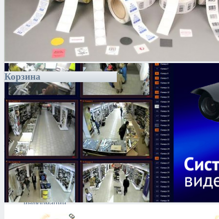
Корзина
Каталог
Антитеррористическое
оборудование
Поиск и выявление
каналов утечки
информации
Технические средства