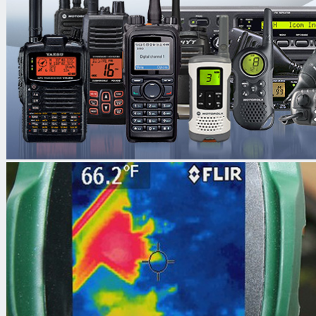
Аксессуары
Видеокамеры
Объективы
TFT мониторы
Видеосервера
Программное
обеспечение
Интеллектуальные
системы
Трансляционное
оборудование
Контроль доступа
Каталог
/
Системы видеонаблюдени
/
IP-видеокамеры
/
Beward
Beward