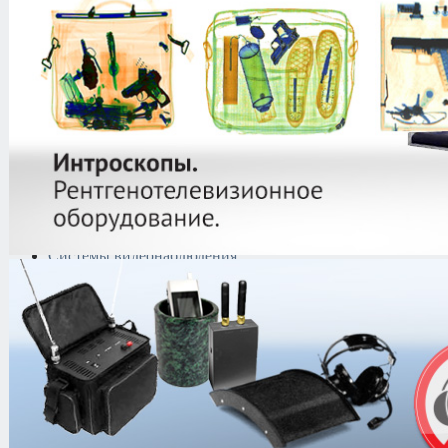
защиты информации
Тепловизоры
Криминалистическая
техника
Поисково-досмотровое
оборудование
Средства
документирования и
шумоочистки
Металлодетекторы
Полиграфы
Противокражные системы
Рации и Аксессуары
Переговорные устройства
Системы видеонаблюдения
IP-видеонаблюдение
HD CCTV
Видеодомофоны
Видеорегистраторы
Аксессуары
Видеокамеры
Объективы
Мегапиксельные
Фиксированные
Beward