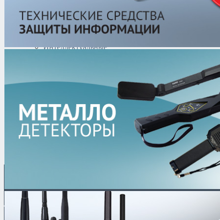
Вариофокальные
TFT мониторы
Видеосервера
Программное
обеспечение
Интеллектуальные
системы
Трансляционное
оборудование
Контроль доступа
Каталог
/
Системы видеонаблюдения
/
Объективы
/
Фиксиров
Фиксированные
8 (499) 653-76-77 |
8 (925)
security.ru