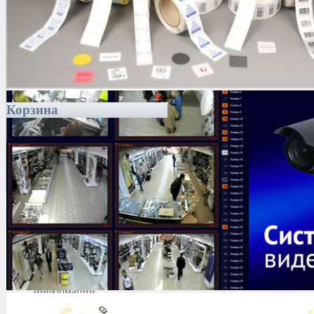
Корзина
Каталог
Антитеррористическое
оборудование
Поиск и выявление
каналов утечки
информации
Технические средства