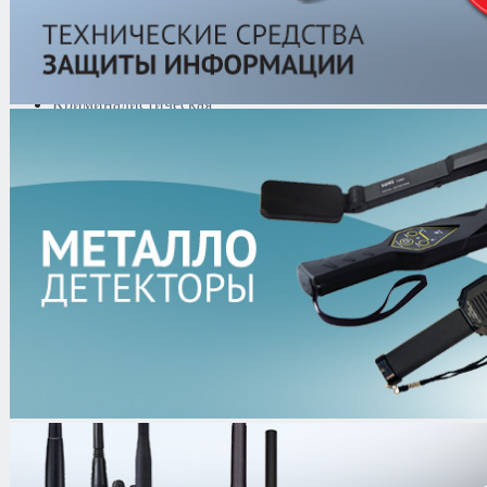
видеокамер
Имитаторы
Технические средства
защиты информации
Тепловизоры
Криминалистическая
техника
Поисково-досмотровое
оборудование
Средства
документирования и
шумоочистки
Металлодетекторы
Полиграфы
Противокражные системы
Рации и Аксессуары
Переговорные устройства
Системы видеонаблюдения
Трансляционное
оборудование
Контроль доступа
Каталог
/
Поиск и выявление канал
Программно-аппаратные комплексы 