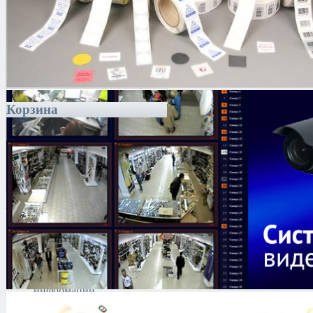
Корзина
Каталог
Антитеррористическое
оборудование
Поиск и выявление
каналов утечки
информации
Автоматизированные