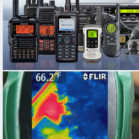
исследования
Программно-аппаратные 
проведения спец исследов
НАВИГАТОР П2Г (E 4402В E
Артикул
00626