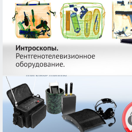
программно-
аппаратные
комплексы
Анализаторы спектра
реального времени
Программно-
аппаратные
комплексы для
проведения спец
исследования
Специальное
программное
обеспечение
Многофункциональные
поисковые приборы
Нелинейные
локаторы
Анализаторы
проводных линий
Скоростные
поисковые
приемники,
индикаторы поля и
частотомеры
Обнаружители