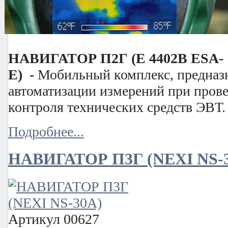
НАВИГАТОР П2Г (E 4402В ESA-E)
Цена
Звоните
НАВИГАТОР П2Г (E 4402В ESA-
E) -
Мобильный
комплекс, предна
автоматизации измерений при пров
контроля технических средств ЭВТ.
Подробнее...
НАВИГАТОР П3Г (NEXI NS-
Артикул
00627