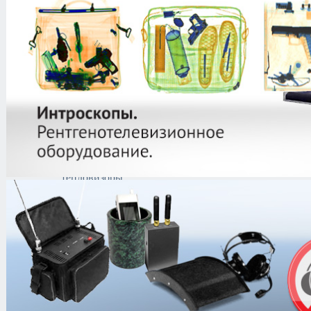
защиты информации
Тепловизоры
Тепловизоры для
поиска утечек газа
Тепловизоры для
контроля
транспортных
потоков
Строительные
тепловизоры
Тепловизоры для
автоматизации
Научные
охлаждаемые
тепловизоры
Научные
неохлаждаемые
тепловизоры
Морские
тепловизоры
Медицинские
тепловизоры
Инфракрасные окна
Диагностические
тепловизоры