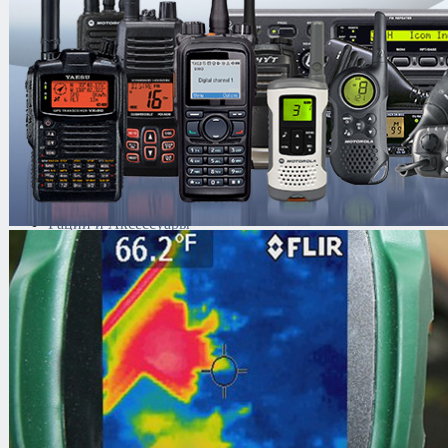
данных
Мачты
Криминалистическая
техника
Поисково-досмотровое
оборудование
Средства
документирования и
шумоочистки
Металлодетекторы
Полиграфы
Противокражные системы
Рации и Аксессуары
Переговорные устройства
Системы видеонаблюдения
Трансляционное
оборудование
Контроль доступа
Каталог
/
Тепловизоры
/
Охлаждаем