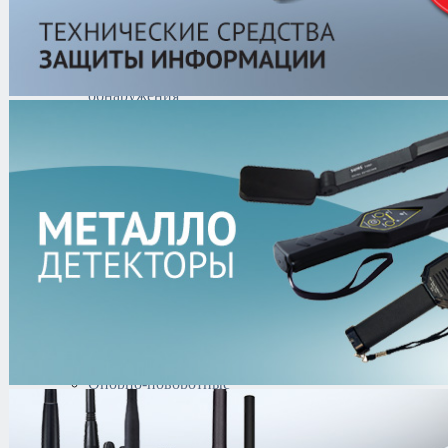
Гиростабилизированные
тепловизионные
системы
Прожекторы
Комплексы
обнаружения
Радиолокационные
системы
Охлаждаемые
тепловизоры
Стационарные
тепловизоры
Автомобильные
тепловизоры
Пожарные
тепловизоры
Поворотные
тепловизоры
Ручные тепловизоры
Тепловизионные
модули
Опорно-поворотные
устройства
Беспроводные
системы передачи