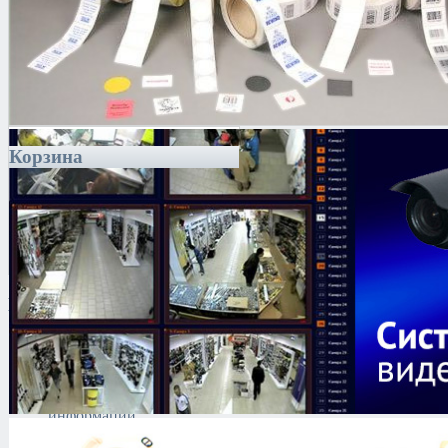
Корзина
Каталог
Антитеррористическое
оборудование
Поиск и выявление
каналов утечки
информации
Технические средства