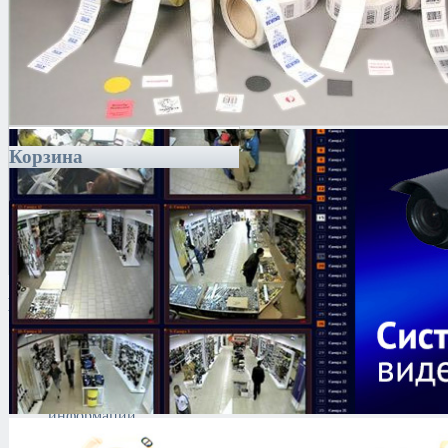
Корзина
Каталог
Антитеррористическое
оборудование
Поиск и выявление
каналов утечки
информации
Технические средства