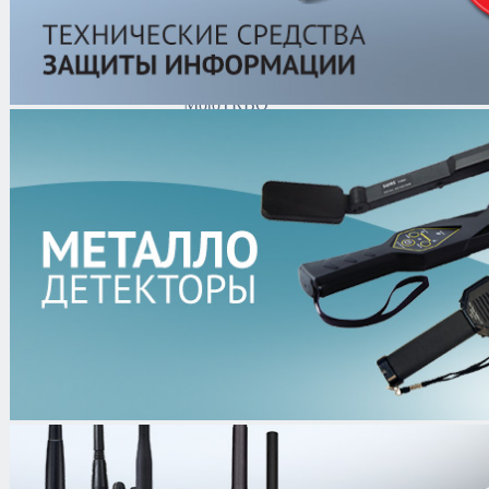
устройства
MotoTRBO
ПО
MotoTRBO
Программаторы
MotoTRBO
Функциональные
платы
MotoTRBO
Чехлы
MotoTRBO
Motorola
Roger
Hytera
Vertex
Ретрансляторы
Переговорные устройства
Системы видеонаблюдения
Трансляционное
оборудование
Контроль доступа
Каталог
/
Рации и Аксессуары
/
Акс
ПО MotoTRBO