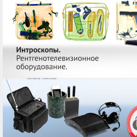
защиты информации
Тепловизоры
Криминалистическая
техника
Поисково-досмотровое
оборудование
Средства
документирования и
шумоочистки
Металлодетекторы
Полиграфы
Противокражные системы
Рации и Аксессуары
Профессиональные
радиостанции
Аксессуары
Аргут
Kenwood
MotoTRBO
Аккумуляторные
батареи
MotoTRBO
Гарнитуры
MotoTRBO
Зарядные