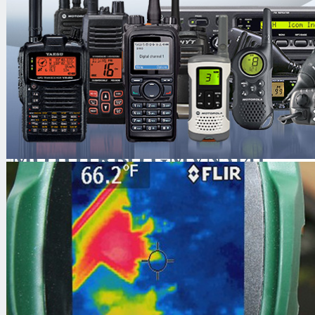
ПО MotoTRBO
MOTOTRBO GMVN5141
Артикул
04397
MOTOTRBO GMVN5141
Цена
5,695.00 руб.
Кол-во