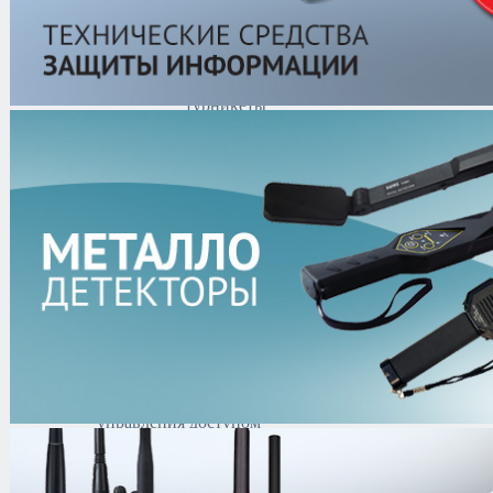
Полноростовые
роторные
турникеты
Полуростовые
роторные
турникеты
Тумбовые
турникеты
Триподы
Ростов Дон
Калитки
Ограждения
Автоматические
шлагбаумы и
аксессуары
Болларды
Автоматика для
промышленных
ворот
Средства и системы
контроля и
управления доступом
Картоприемники
Контроллеры
безопасности