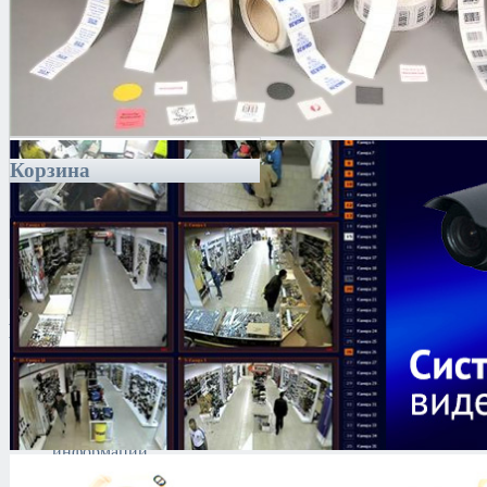
Корзина
Каталог
Антитеррористическое
оборудование
Поиск и выявление
каналов утечки
информации
Технические средства