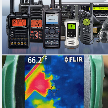
Сублимационные
принтеры для печати
Бесконтактные RFID
считыватели
Бесконтактные карты
доступа
Каталог
/
Контроль доступа
/
Турни
Полуростовые роторные турникеты
Полуростовые роторные 
PERCo-RTD-03S (c формирова
RB-03S)