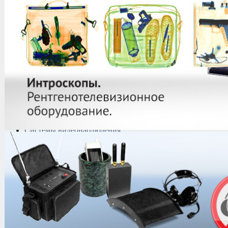
защиты информации
Тепловизоры
Криминалистическая
техника
Поисково-досмотровое
оборудование
Средства
документирования и
шумоочистки
Металлодетекторы
Полиграфы
Противокражные системы
Рации и Аксессуары
Переговорные устройства
Системы видеонаблюдения
Трансляционное
оборудование
Контроль доступа
Устройства
принудительной
остановки транспорта
Сетевые системы
контроля доступом
Турникеты
PERCo