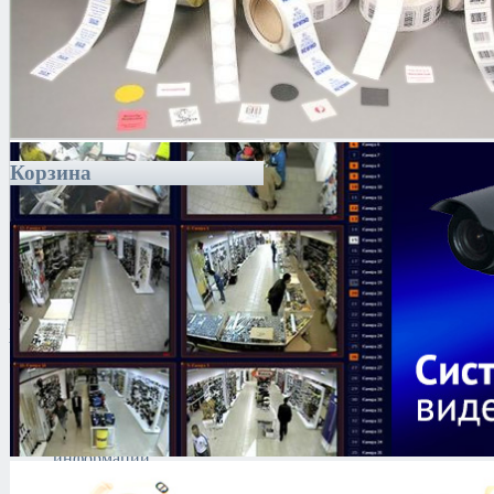
Корзина
Каталог
Антитеррористическое
оборудование
Поиск и выявление
каналов утечки
информации
Технические средства