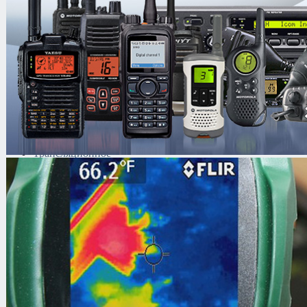
оборудование
Microdigital
NeoVizus
Panasonic
Видеокамеры
Объективы
TFT мониторы
Видеосервера
Программное
обеспечение
Интеллектуальные
системы
Трансляционное
оборудование
Контроль доступа
Каталог
/
Системы видеонаблюдени
Beward
/
Системы передачи видеоси