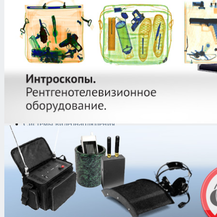
защиты информации
Тепловизоры
Криминалистическая
техника
Поисково-досмотровое
оборудование
Средства
документирования и
шумоочистки
Металлодетекторы
Полиграфы
Противокражные системы
Рации и Аксессуары
Переговорные устройства
Системы видеонаблюдения
IP-видеонаблюдение
HD CCTV
Видеодомофоны
Видеорегистраторы
Аксессуары
Axis
Beward
Системы
передачи
видеосигнала