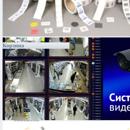
Корзина
Каталог
Антитеррористическое
оборудование
Поиск и выявление
каналов утечки
информации
Технические средства