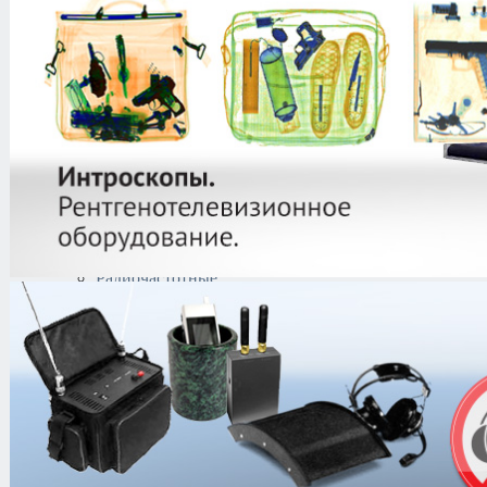
защиты информации
Тепловизоры
Криминалистическая
техника
Поисково-досмотровое
оборудование
Средства
документирования и
шумоочистки
Металлодетекторы
Полиграфы
Противокражные системы
Акустомагнитные
системы
Радиочастотные
системы
Противокражные
ворота
Противокражные
этикетки
Деактиваторы
Ручные
детекторы
Съёмники
Электромагнитные