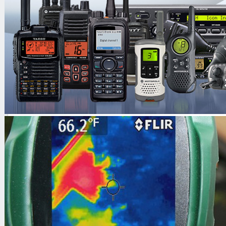
Противокражные ворота
JSB XL Supra
Артикул
02174
JSB XL Supra
Цена
36,995.00 руб.
Кол-во