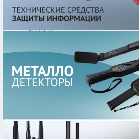
системы
Защитные датчики
Оборудование InVue
(Открытая выкладка)
Счетчики
посетителей
Обзорные зеркала
Съемники жестких
датчиков
Аксессуары к
защитным датчикам
Рации и Аксессуары
Переговорные устройства
Системы видеонаблюдения
Трансляционное
оборудование
Контроль доступа
Каталог
/
Противокражные системы
системы
/
Противокражные ворота