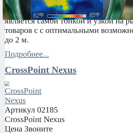
Радиочастотная 2-х антенная проти
(Электроника Crosspoint, Голландия
является самой тонкой и узкой на 
товаров с с оптимальными возможн
до 2 м.
Подробнее...
CrossPoint Nexus
Артикул
02185
CrossPoint Nexus
Цена
Звоните